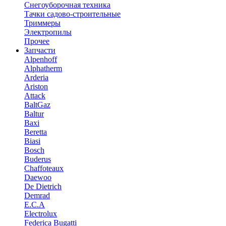
Снегоуборочная техника
Тачки садово-строительные
Триммеры
Электропилы
Прочее
Запчасти
Alpenhoff
Alphatherm
Arderia
Ariston
Attack
BaltGaz
Baltur
Baxi
Beretta
Biasi
Bosch
Buderus
Chaffoteaux
Daewoo
De Dietrich
Demrad
E.C.A
Electrolux
Federica Bugatti