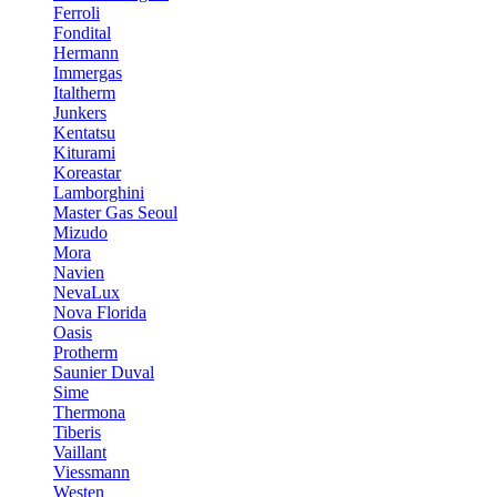
Ferroli
Fondital
Hermann
Immergas
Italtherm
Junkers
Kentatsu
Kiturami
Koreastar
Lamborghini
Master Gas Seoul
Mizudo
Mora
Navien
NevaLux
Nova Florida
Oasis
Protherm
Saunier Duval
Sime
Thermona
Tiberis
Vaillant
Viessmann
Westen