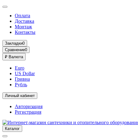
Оплата
Доставка
Монтаж
Контакты
Закладки
0
Сравнение
0
₽
Валюта
Euro
US Dollar
Гривна
Рубль
Личный кабинет
Авторизация
Регистрация
Каталог