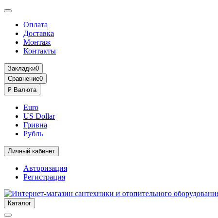
Оплата
Доставка
Монтаж
Контакты
Закладки
0
Сравнение
0
₽
Валюта
Euro
US Dollar
Гривна
Рубль
Личный кабинет
Авторизация
Регистрация
Каталог