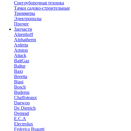
Снегоуборочная техника
Тачки садово-строительные
Триммеры
Электропилы
Прочее
Запчасти
Alpenhoff
Alphatherm
Arderia
Ariston
Attack
BaltGaz
Baltur
Baxi
Beretta
Biasi
Bosch
Buderus
Chaffoteaux
Daewoo
De Dietrich
Demrad
E.C.A
Electrolux
Federica Bugatti