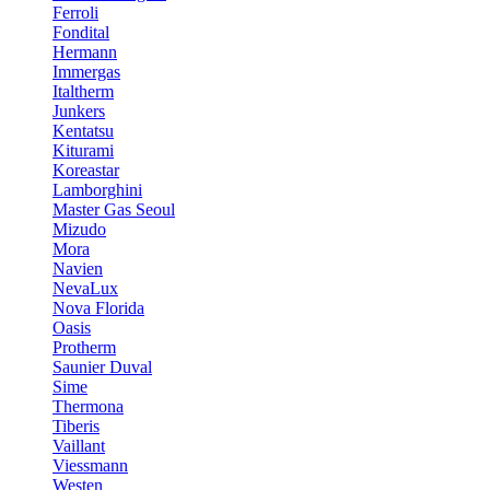
Ferroli
Fondital
Hermann
Immergas
Italtherm
Junkers
Kentatsu
Kiturami
Koreastar
Lamborghini
Master Gas Seoul
Mizudo
Mora
Navien
NevaLux
Nova Florida
Oasis
Protherm
Saunier Duval
Sime
Thermona
Tiberis
Vaillant
Viessmann
Westen