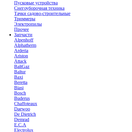
Пусковые устройства
Снегоуборочная техника
Тачки садово-строительные
Триммеры
Электропилы
Прочее
Запчасти
Alpenhoff
Alphatherm
Arderia
Ariston
Attack
BaltGaz
Baltur
Baxi
Beretta
Biasi
Bosch
Buderus
Chaffoteaux
Daewoo
De Dietrich
Demrad
E.C.A
Electrolux