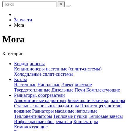
×
Запчасти
Mora
Mora
Категории
Кондиционеры
Кондиционеры настенные (сплит-системы)
Холодильные сплит-системы
Котлы
Настенные
Напольные
Электрические
Твердотопливные
Дизельные
Печи
Комплектующие
Радиаторы, обогреватели
Алюминиевые радиаторы
Биметаллические радиаторы
Стальные панельные радиаторы
Полотенцесушители
водяные
Радиаторы масляные напольные
Тепловентиляторы
Тепловые пушки
Тепловые завесы
Инфракрасные обогреватели
Конвекторы
Комплектующие