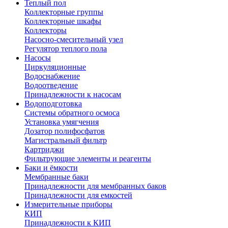
Теплый пол
Коллекторные группы
Коллекторные шкафы
Коллекторы
Насосно-смесительный узел
Регулятор теплого пола
Насосы
Циркуляционные
Водоснабжение
Водоотведение
Принадлежности к насосам
Водоподготовка
Системы обратного осмоса
Установка умягчения
Дозатор полифосфатов
Магистральный фильтр
Картриджи
Фильтрующие элементы и реагенты
Баки и ёмкости
Мембранные баки
Принадлежности для мембранных баков
Принадлежности для емкостей
Измерительные приборы
КИП
Принадлежности к КИП