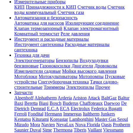
Измерительные приборы
КИП
Принадлежности к КИП
Счетчик воды
Счетчик
воды коммунальный
Счетчик газа
Автоматизация и безопасность
Автоматика для насосов
Изолирующее соединение
Клапан термозапорный
Клапан электромагнитный
Комнатный термостат
Реле давления
Инструмент и расходные материалы
Инструмент сантехника
Расходные материалы
сантехника
Техника для дачи
Электрогенераторы
Бензопилы
Воздуходувки
бензиновые
Газонокосилки
Двигатели
Дровоколы
Измельчители садовые
Мойки высокого давления
Мотоблоки
Мотокультиваторы
Мотопомпы
Пусковые
устройства
Снегоуборочная техника
Тачки садово-
строительные
Триммеры
Электропилы
Прочее
Запчасти
Alpenhoff
Alphatherm
Arderia
Ariston
Attack
BaltGaz
Baltur
Baxi
Beretta
Biasi
Bosch
Buderus
Chaffoteaux
Daewoo
De
Dietrich
Demrad
E.C.A
ECA
Electrolux
Federica Bugatti
Ferroli
Fondital
Hermann
Immergas
Italtherm
Junkers
Kentatsu
Kiturami
Koreastar
Lamborghini
Master Gas Seoul
Mizudo
Mora
Navien
NevaLux
Nova Florida
Oasis
Protherm
Saunier Duval
Sime
Thermona
Tiberis
Vaillant
Viessmann