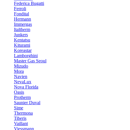
Federica Bugatti
Ferroli
Fondital
Hermann
Immergas
Italtherm
Junkers
Kentatsu
Kiturami
Koreastar
Lamborghini
Master Gas Seoul
Mizudo
Mora
Navien
NevaLux
Nova Florida
Oasis
Protherm
Saunier Duval
Sime
Thermona
Tiberis
Vaillant
Viessmann