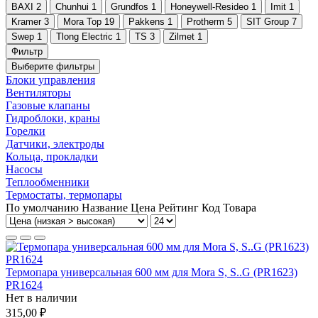
BAXI
2
Chunhui
1
Grundfos
1
Honeywell-Resideo
1
Imit
1
Kramer
3
Mora Top
19
Pakkens
1
Protherm
5
SIT Group
7
Swep
1
Tlong Electric
1
TS
3
Zilmet
1
Фильтр
Выберите фильтры
Блоки управления
Вентиляторы
Газовые клапаны
Гидроблоки, краны
Горелки
Датчики, электроды
Кольца, прокладки
Насосы
Теплообменники
Термостаты, термопары
По умолчанию
Название
Цена
Рейтинг
Код Товара
Термопара универсальная 600 мм для Mora S, S..G (PR1623)
PR1624
Нет в наличии
315,00 ₽