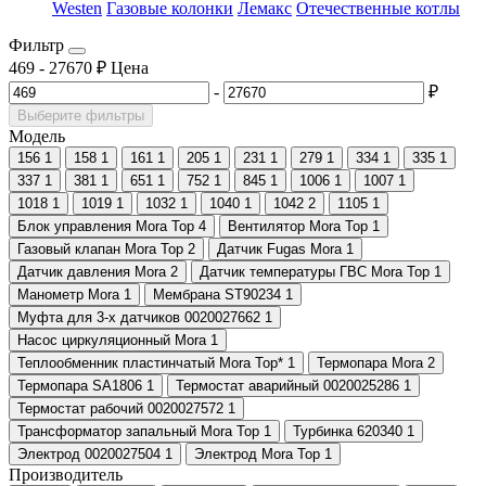
Westen
Газовые колонки
Лемакс
Отечественные котлы
Фильтр
469
-
27670
₽
Цена
-
₽
Выберите фильтры
Модель
156
1
158
1
161
1
205
1
231
1
279
1
334
1
335
1
337
1
381
1
651
1
752
1
845
1
1006
1
1007
1
1018
1
1019
1
1032
1
1040
1
1042
2
1105
1
Блок управления Mora Top
4
Вентилятор Mora Top
1
Газовый клапан Mora Top
2
Датчик Fugas Mora
1
Датчик давления Mora
2
Датчик температуры ГВС Mora Top
1
Манометр Mora
1
Мембрана ST90234
1
Муфта для 3-х датчиков 0020027662
1
Насос циркуляционный Mora
1
Теплообменник пластинчатый Mora Top*
1
Термопара Mora
2
Термопара SA1806
1
Термостат аварийный 0020025286
1
Термостат рабочий 0020027572
1
Трансформатор запальный Mora Top
1
Турбинка 620340
1
Электрод 0020027504
1
Электрод Mora Top
1
Производитель