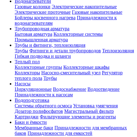
Водонагреватели
Газовые колонки
Электрические накопительные
Электрические проточные
Газовые накопительные
Бойлеры косвенного нагрева
Принадлежности к
водонагревателям
Трубопроводная арматура
Бытовая арматура
Коллекторные системы
Промышленная арматура
Трубы и фитинги, теплоизоляция
Трубы
Фитинги и детали трубопроводов
Теплоизоляция
Гибкая подводка и шланги
Теплый пол
Коллекторные группы
Коллекторные шкафы
Коллекторы
Насосно-смесительный узел
Регулятор
теплого пола
Трубы
Насосы
Циркуляционные
Водоснабжение
Водоотведение
Принадлежности к насосам
Водоподготовка
Системы обратного осмоса
Установка умягчения
Дозатор полифосфатов
Магистральный фильтр
Картриджи
Фильтрующие элементы и реагенты
Баки и ёмкости
Мембранные баки
Принадлежности для мембранных
баков
Принадлежности для емкостей