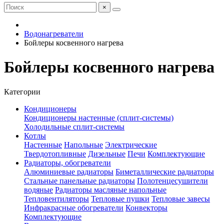
×
Водонагреватели
Бойлеры косвенного нагрева
Бойлеры косвенного нагрева
Категории
Кондиционеры
Кондиционеры настенные (сплит-системы)
Холодильные сплит-системы
Котлы
Настенные
Напольные
Электрические
Твердотопливные
Дизельные
Печи
Комплектующие
Радиаторы, обогреватели
Алюминиевые радиаторы
Биметаллические радиаторы
Стальные панельные радиаторы
Полотенцесушители
водяные
Радиаторы масляные напольные
Тепловентиляторы
Тепловые пушки
Тепловые завесы
Инфракрасные обогреватели
Конвекторы
Комплектующие