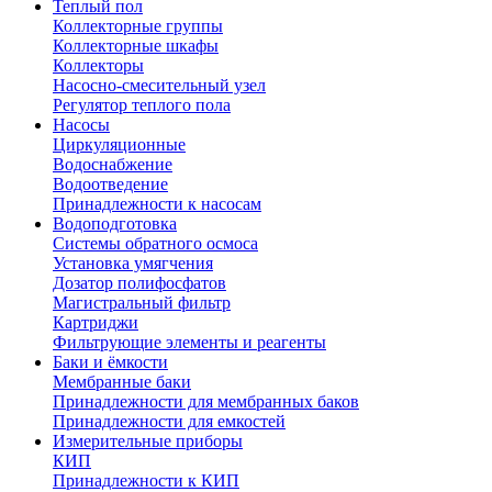
Теплый пол
Коллекторные группы
Коллекторные шкафы
Коллекторы
Насосно-смесительный узел
Регулятор теплого пола
Насосы
Циркуляционные
Водоснабжение
Водоотведение
Принадлежности к насосам
Водоподготовка
Системы обратного осмоса
Установка умягчения
Дозатор полифосфатов
Магистральный фильтр
Картриджи
Фильтрующие элементы и реагенты
Баки и ёмкости
Мембранные баки
Принадлежности для мембранных баков
Принадлежности для емкостей
Измерительные приборы
КИП
Принадлежности к КИП