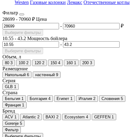
Westen
Газовые колонки
Лемакс
Отечественные котлы
Фильтр
28699
-
70960
₽
Цена
-
₽
Выберите фильтры
10.55
-
43.2
Мощность бойлера
-
Выберите фильтры
Объем, л
80
3
100
2
120
2
150
4
160
1
200
3
Размещение
Напольный
6
настенный
9
Серия
GLB
1
Страна
Бельгия
1
Болгария
4
Египет
1
Италия
2
Словения
5
Франция
1
Бренд
ACV
1
Atlantic
2
BAXI
2
Ecosystem
4
GEFFEN
1
Gorenje
5
Фильтр
Выберите фильтры