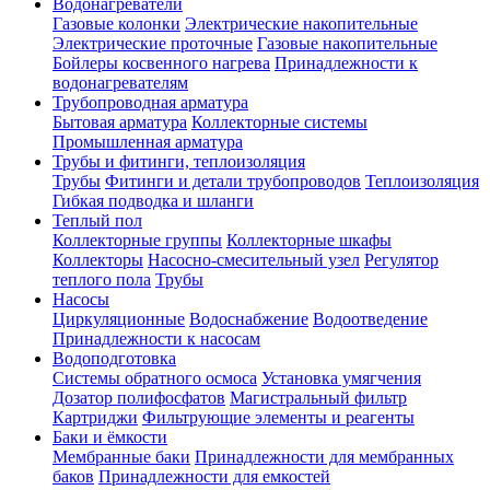
Водонагреватели
Газовые колонки
Электрические накопительные
Электрические проточные
Газовые накопительные
Бойлеры косвенного нагрева
Принадлежности к
водонагревателям
Трубопроводная арматура
Бытовая арматура
Коллекторные системы
Промышленная арматура
Трубы и фитинги, теплоизоляция
Трубы
Фитинги и детали трубопроводов
Теплоизоляция
Гибкая подводка и шланги
Теплый пол
Коллекторные группы
Коллекторные шкафы
Коллекторы
Насосно-смесительный узел
Регулятор
теплого пола
Трубы
Насосы
Циркуляционные
Водоснабжение
Водоотведение
Принадлежности к насосам
Водоподготовка
Системы обратного осмоса
Установка умягчения
Дозатор полифосфатов
Магистральный фильтр
Картриджи
Фильтрующие элементы и реагенты
Баки и ёмкости
Мембранные баки
Принадлежности для мембранных
баков
Принадлежности для емкостей