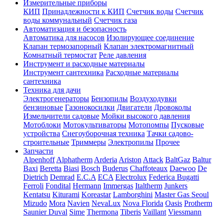
Измерительные приборы
КИП
Принадлежности к КИП
Счетчик воды
Счетчик
воды коммунальный
Счетчик газа
Автоматизация и безопасность
Автоматика для насосов
Изолирующее соединение
Клапан термозапорный
Клапан электромагнитный
Комнатный термостат
Реле давления
Инструмент и расходные материалы
Инструмент сантехника
Расходные материалы
сантехника
Техника для дачи
Электрогенераторы
Бензопилы
Воздуходувки
бензиновые
Газонокосилки
Двигатели
Дровоколы
Измельчители садовые
Мойки высокого давления
Мотоблоки
Мотокультиваторы
Мотопомпы
Пусковые
устройства
Снегоуборочная техника
Тачки садово-
строительные
Триммеры
Электропилы
Прочее
Запчасти
Alpenhoff
Alphatherm
Arderia
Ariston
Attack
BaltGaz
Baltur
Baxi
Beretta
Biasi
Bosch
Buderus
Chaffoteaux
Daewoo
De
Dietrich
Demrad
E.C.A
ECA
Electrolux
Federica Bugatti
Ferroli
Fondital
Hermann
Immergas
Italtherm
Junkers
Kentatsu
Kiturami
Koreastar
Lamborghini
Master Gas Seoul
Mizudo
Mora
Navien
NevaLux
Nova Florida
Oasis
Protherm
Saunier Duval
Sime
Thermona
Tiberis
Vaillant
Viessmann