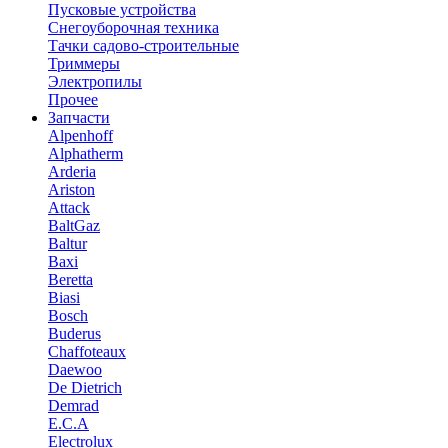
Пусковые устройства
Снегоуборочная техника
Тачки садово-строительные
Триммеры
Электропилы
Прочее
Запчасти
Alpenhoff
Alphatherm
Arderia
Ariston
Attack
BaltGaz
Baltur
Baxi
Beretta
Biasi
Bosch
Buderus
Chaffoteaux
Daewoo
De Dietrich
Demrad
E.C.A
Electrolux