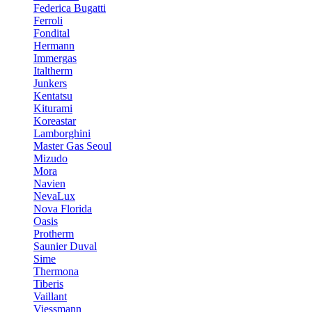
Federica Bugatti
Ferroli
Fondital
Hermann
Immergas
Italtherm
Junkers
Kentatsu
Kiturami
Koreastar
Lamborghini
Master Gas Seoul
Mizudo
Mora
Navien
NevaLux
Nova Florida
Oasis
Protherm
Saunier Duval
Sime
Thermona
Tiberis
Vaillant
Viessmann