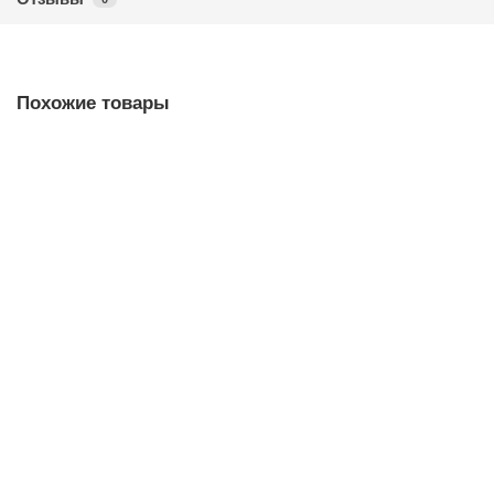
Похожие товары
Кран шаровый мини ВН 1/2" PN16
В наличии ✓
467,56 ₽
В корзину
Быстрый заказ