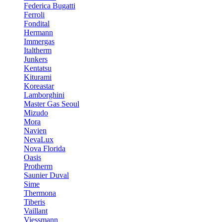
Federica Bugatti
Ferroli
Fondital
Hermann
Immergas
Italtherm
Junkers
Kentatsu
Kiturami
Koreastar
Lamborghini
Master Gas Seoul
Mizudo
Mora
Navien
NevaLux
Nova Florida
Oasis
Protherm
Saunier Duval
Sime
Thermona
Tiberis
Vaillant
Viessmann