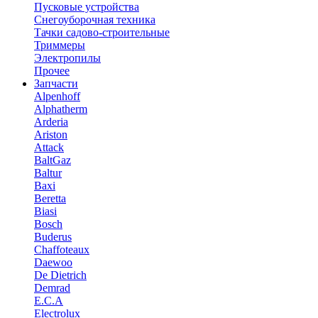
Пусковые устройства
Снегоуборочная техника
Тачки садово-строительные
Триммеры
Электропилы
Прочее
Запчасти
Alpenhoff
Alphatherm
Arderia
Ariston
Attack
BaltGaz
Baltur
Baxi
Beretta
Biasi
Bosch
Buderus
Chaffoteaux
Daewoo
De Dietrich
Demrad
E.C.A
Electrolux