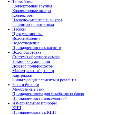
Теплый пол
Коллекторные группы
Коллекторные шкафы
Коллекторы
Насосно-смесительный узел
Регулятор теплого пола
Насосы
Циркуляционные
Водоснабжение
Водоотведение
Принадлежности к насосам
Водоподготовка
Системы обратного осмоса
Установка умягчения
Дозатор полифосфатов
Магистральный фильтр
Картриджи
Фильтрующие элементы и реагенты
Баки и ёмкости
Мембранные баки
Принадлежности для мембранных баков
Принадлежности для емкостей
Измерительные приборы
КИП
Принадлежности к КИП