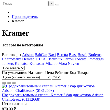
×
Производитель
Kramer
Kramer
Товары по категориям
Все товары
Ariston
BaltGaz
Baxi
Beretta
Biasi
Bosch
Buderus
Chaffoteaux
Demrad
E.C.A
Electrolux
Ferroli
Fondital
Immergas
Junkers
Kentatsu
Koreastar
Mizudo
Mora
Navien
По умолчанию
Название
Цена
Рейтинг
Код Товара
Предохранительный клапан Kramer 3 бар для котлов Ariston,
Chaffoteaux (61312668)
Нет в наличии
870,00 ₽