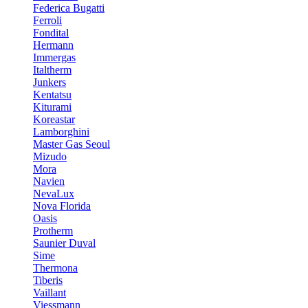
Federica Bugatti
Ferroli
Fondital
Hermann
Immergas
Italtherm
Junkers
Kentatsu
Kiturami
Koreastar
Lamborghini
Master Gas Seoul
Mizudo
Mora
Navien
NevaLux
Nova Florida
Oasis
Protherm
Saunier Duval
Sime
Thermona
Tiberis
Vaillant
Viessmann