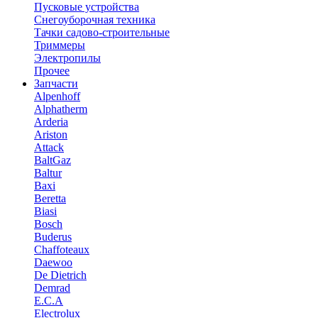
Пусковые устройства
Снегоуборочная техника
Тачки садово-строительные
Триммеры
Электропилы
Прочее
Запчасти
Alpenhoff
Alphatherm
Arderia
Ariston
Attack
BaltGaz
Baltur
Baxi
Beretta
Biasi
Bosch
Buderus
Chaffoteaux
Daewoo
De Dietrich
Demrad
E.C.A
Electrolux