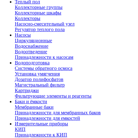
Теплый пол
Коллекторные группы
Коллекторные шкафы
Коллекторы
Насосно-смесительный узел
Регулятор теплого пола
Насосы
Циркуляционные
Водоснабжение
Водоотведение
Принадлежности к насосам
Водоподготовка
Системы обратного осмоса
Установка умягчения
Дозатор полифосфатов
Магистральный фильтр
Картриджи
Фильтрующие элементы и реагенты
Баки и ёмкости
Мембранные баки
Принадлежности для мембранных баков
Принадлежности для емкостей
Измерительные приборы
КИП
Принадлежности к КИП