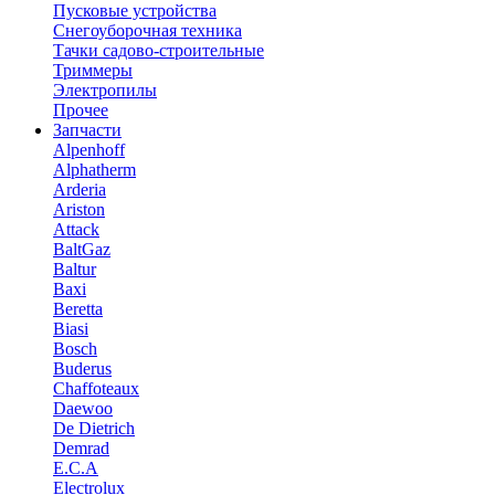
Пусковые устройства
Снегоуборочная техника
Тачки садово-строительные
Триммеры
Электропилы
Прочее
Запчасти
Alpenhoff
Alphatherm
Arderia
Ariston
Attack
BaltGaz
Baltur
Baxi
Beretta
Biasi
Bosch
Buderus
Chaffoteaux
Daewoo
De Dietrich
Demrad
E.C.A
Electrolux