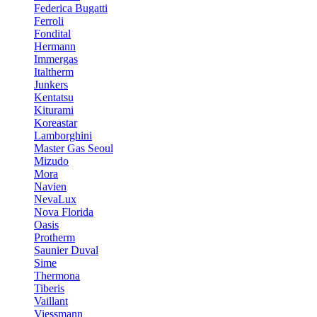
Federica Bugatti
Ferroli
Fondital
Hermann
Immergas
Italtherm
Junkers
Kentatsu
Kiturami
Koreastar
Lamborghini
Master Gas Seoul
Mizudo
Mora
Navien
NevaLux
Nova Florida
Oasis
Protherm
Saunier Duval
Sime
Thermona
Tiberis
Vaillant
Viessmann