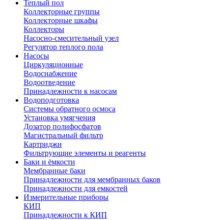
Теплый пол
Коллекторные группы
Коллекторные шкафы
Коллекторы
Насосно-смесительный узел
Регулятор теплого пола
Насосы
Циркуляционные
Водоснабжение
Водоотведение
Принадлежности к насосам
Водоподготовка
Системы обратного осмоса
Установка умягчения
Дозатор полифосфатов
Магистральный фильтр
Картриджи
Фильтрующие элементы и реагенты
Баки и ёмкости
Мембранные баки
Принадлежности для мембранных баков
Принадлежности для емкостей
Измерительные приборы
КИП
Принадлежности к КИП