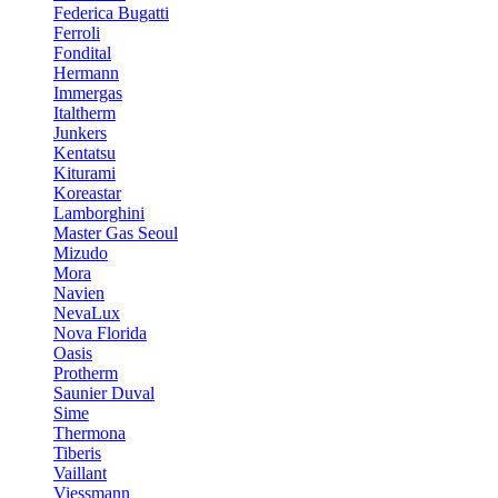
Federica Bugatti
Ferroli
Fondital
Hermann
Immergas
Italtherm
Junkers
Kentatsu
Kiturami
Koreastar
Lamborghini
Master Gas Seoul
Mizudo
Mora
Navien
NevaLux
Nova Florida
Oasis
Protherm
Saunier Duval
Sime
Thermona
Tiberis
Vaillant
Viessmann