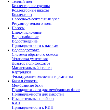
Теплый пол
Коллекторные группы
Коллекторные шкафы
Коллекторы
Насосно-смесительный узел
Регулятор теплого пола
Насосы
Циркуляционные
Водоснабжение
Водоотведение
Принадлежности к насосам
Водоподготовка
Системы обратного осмоса
Установка умягчения
Дозатор полифосфатов
Магистральный фильтр
Картриджи
Фильтрующие элементы и реагенты
Баки и ёмкости
Мембранные баки
Принадлежности для мембранных баков
Принадлежности для емкостей
Измерительные приборы
КИП
Принадлежности к КИП