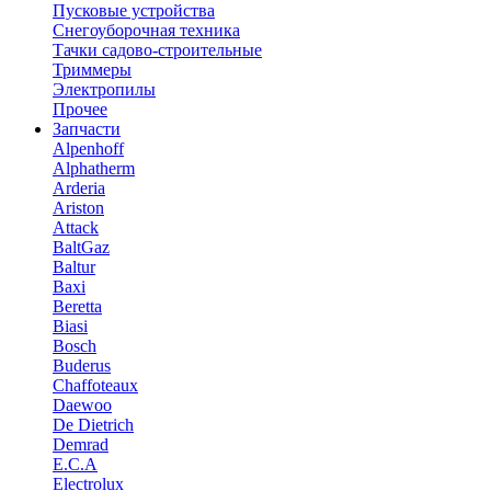
Пусковые устройства
Снегоуборочная техника
Тачки садово-строительные
Триммеры
Электропилы
Прочее
Запчасти
Alpenhoff
Alphatherm
Arderia
Ariston
Attack
BaltGaz
Baltur
Baxi
Beretta
Biasi
Bosch
Buderus
Chaffoteaux
Daewoo
De Dietrich
Demrad
E.C.A
Electrolux