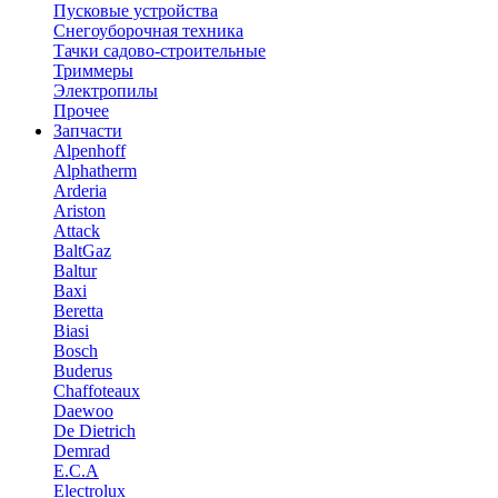
Пусковые устройства
Снегоуборочная техника
Тачки садово-строительные
Триммеры
Электропилы
Прочее
Запчасти
Alpenhoff
Alphatherm
Arderia
Ariston
Attack
BaltGaz
Baltur
Baxi
Beretta
Biasi
Bosch
Buderus
Chaffoteaux
Daewoo
De Dietrich
Demrad
E.C.A
Electrolux