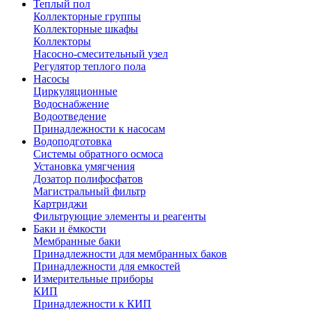
Теплый пол
Коллекторные группы
Коллекторные шкафы
Коллекторы
Насосно-смесительный узел
Регулятор теплого пола
Насосы
Циркуляционные
Водоснабжение
Водоотведение
Принадлежности к насосам
Водоподготовка
Системы обратного осмоса
Установка умягчения
Дозатор полифосфатов
Магистральный фильтр
Картриджи
Фильтрующие элементы и реагенты
Баки и ёмкости
Мембранные баки
Принадлежности для мембранных баков
Принадлежности для емкостей
Измерительные приборы
КИП
Принадлежности к КИП