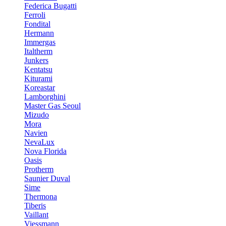
Federica Bugatti
Ferroli
Fondital
Hermann
Immergas
Italtherm
Junkers
Kentatsu
Kiturami
Koreastar
Lamborghini
Master Gas Seoul
Mizudo
Mora
Navien
NevaLux
Nova Florida
Oasis
Protherm
Saunier Duval
Sime
Thermona
Tiberis
Vaillant
Viessmann