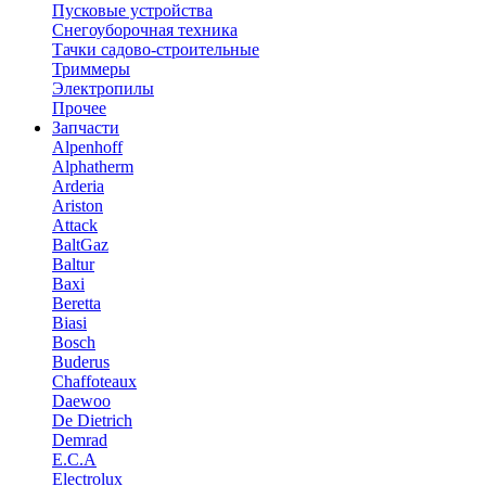
Пусковые устройства
Снегоуборочная техника
Тачки садово-строительные
Триммеры
Электропилы
Прочее
Запчасти
Alpenhoff
Alphatherm
Arderia
Ariston
Attack
BaltGaz
Baltur
Baxi
Beretta
Biasi
Bosch
Buderus
Chaffoteaux
Daewoo
De Dietrich
Demrad
E.C.A
Electrolux