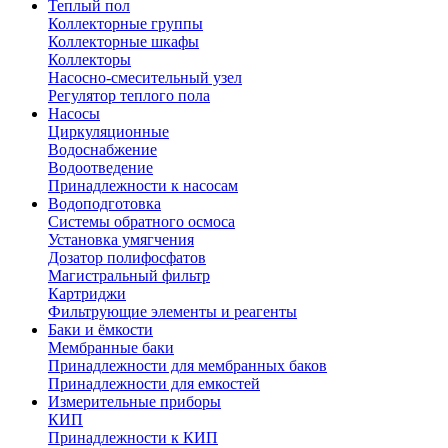
Теплый пол
Коллекторные группы
Коллекторные шкафы
Коллекторы
Насосно-смесительный узел
Регулятор теплого пола
Насосы
Циркуляционные
Водоснабжение
Водоотведение
Принадлежности к насосам
Водоподготовка
Системы обратного осмоса
Установка умягчения
Дозатор полифосфатов
Магистральный фильтр
Картриджи
Фильтрующие элементы и реагенты
Баки и ёмкости
Мембранные баки
Принадлежности для мембранных баков
Принадлежности для емкостей
Измерительные приборы
КИП
Принадлежности к КИП