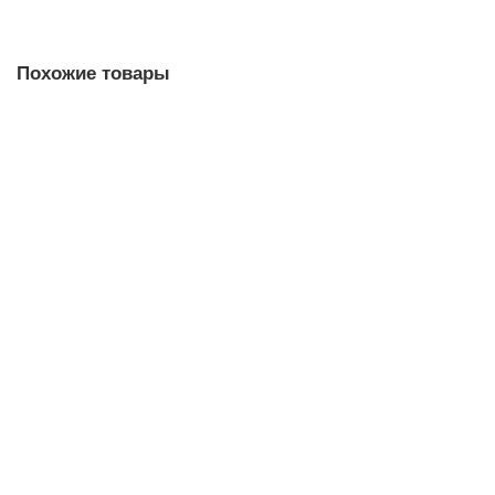
Похожие товары
Фильтр косой 1 1/4''
В наличии ✓
1 153,00 ₽
В корзину
Быстрый заказ
Фильтр косой 1/2''