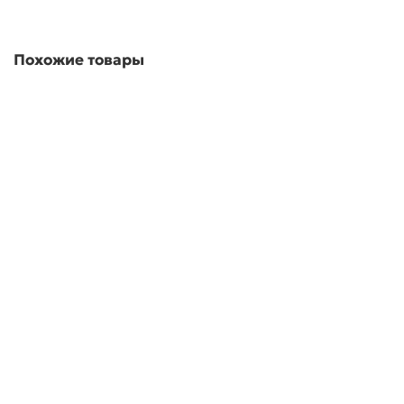
Похожие товары
Фильтр косой 3/4''
В наличии ✓
388,00 ₽
В корзину
Быстрый заказ
Фильтр косой ВВ 1 1/2" PN16