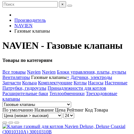
×
Производитель
NAVIEN
Газовые клапаны
NAVIEN - Газовые клапаны
Товары по категориям
Все товары
Navien
Navien
Блоки управления, платы, пульты
Вентиляторы
Газовые клапаны
×
Датчики, электроды
Запчасти
Кольца
Комплектующие
Котлы
Насосы
Настенные
Патрубки, гидроузлы
Принадлежности для котлов
Расширительные баки
Теплообменники
Трехходововые
клапаны
По умолчанию
Название
Цена
Рейтинг
Код Товара