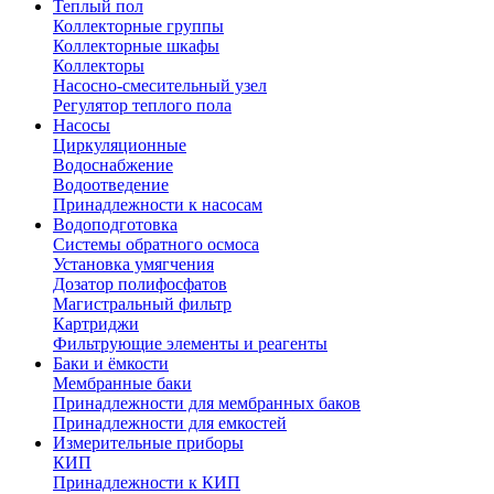
Теплый пол
Коллекторные группы
Коллекторные шкафы
Коллекторы
Насосно-смесительный узел
Регулятор теплого пола
Насосы
Циркуляционные
Водоснабжение
Водоотведение
Принадлежности к насосам
Водоподготовка
Системы обратного осмоса
Установка умягчения
Дозатор полифосфатов
Магистральный фильтр
Картриджи
Фильтрующие элементы и реагенты
Баки и ёмкости
Мембранные баки
Принадлежности для мембранных баков
Принадлежности для емкостей
Измерительные приборы
КИП
Принадлежности к КИП