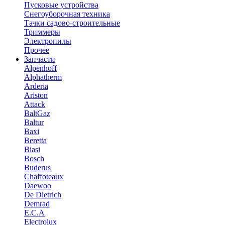
Пусковые устройства
Снегоуборочная техника
Тачки садово-строительные
Триммеры
Электропилы
Прочее
Запчасти
Alpenhoff
Alphatherm
Arderia
Ariston
Attack
BaltGaz
Baltur
Baxi
Beretta
Biasi
Bosch
Buderus
Chaffoteaux
Daewoo
De Dietrich
Demrad
E.C.A
Electrolux