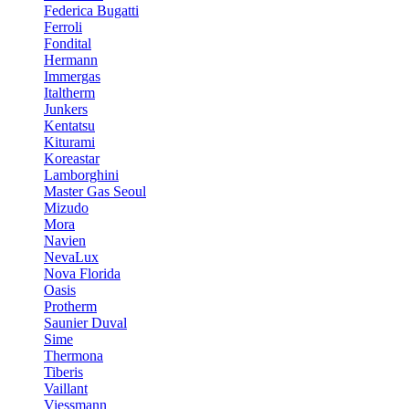
Federica Bugatti
Ferroli
Fondital
Hermann
Immergas
Italtherm
Junkers
Kentatsu
Kiturami
Koreastar
Lamborghini
Master Gas Seoul
Mizudo
Mora
Navien
NevaLux
Nova Florida
Oasis
Protherm
Saunier Duval
Sime
Thermona
Tiberis
Vaillant
Viessmann