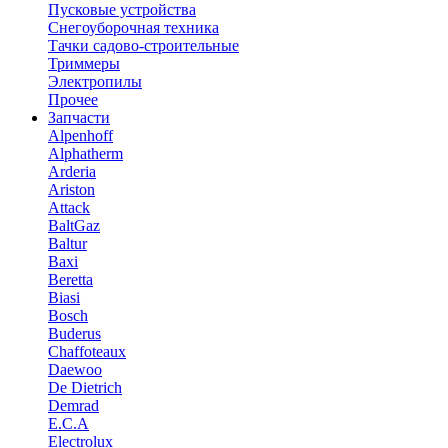
Пусковые устройства
Снегоуборочная техника
Тачки садово-строительные
Триммеры
Электропилы
Прочее
Запчасти
Alpenhoff
Alphatherm
Arderia
Ariston
Attack
BaltGaz
Baltur
Baxi
Beretta
Biasi
Bosch
Buderus
Chaffoteaux
Daewoo
De Dietrich
Demrad
E.C.A
Electrolux