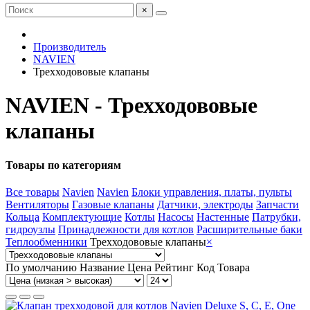
×
Производитель
NAVIEN
Трехходововые клапаны
NAVIEN - Трехходововые
клапаны
Товары по категориям
Все товары
Navien
Navien
Блоки управления, платы, пульты
Вентиляторы
Газовые клапаны
Датчики, электроды
Запчасти
Кольца
Комплектующие
Котлы
Насосы
Настенные
Патрубки,
гидроузлы
Принадлежности для котлов
Расширительные баки
Теплообменники
Трехходововые клапаны
×
По умолчанию
Название
Цена
Рейтинг
Код Товара