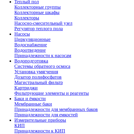
Теплый пол
Коллекторные группы
Коллекторные шкафы
Коллекторы
Насосно-смесительный узел
Регулятор теплого пола
Насосы
Циркуляционные
Водоснабжение
Водоотведение
Принадлежности к насосам
Водоподготовка
Системы обратного осмоса
Установка умягчения
Дозатор полифосфатов
Магистральный фильтр
Картриджи
Фильтрующие элементы и реагенты
Баки и ёмкости
Мембранные баки
Принадлежности для мембранных баков
Принадлежности для емкостей
Измерительные приборы
КИП
Принадлежности к КИП