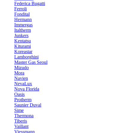
Federica Bugatti
Ferroli
Fondital
Hermann
Immergas
Italtherm
Junkers
Kentatsu
Kiturami
Koreastar
Lamborghini
Master Gas Seoul
Mizudo
Mora
Navien
NevaLux
Nova Florida
Oasis
Protherm
Saunier Duval
Sime
Thermona
Tiberis
Vaillant
Viessmann