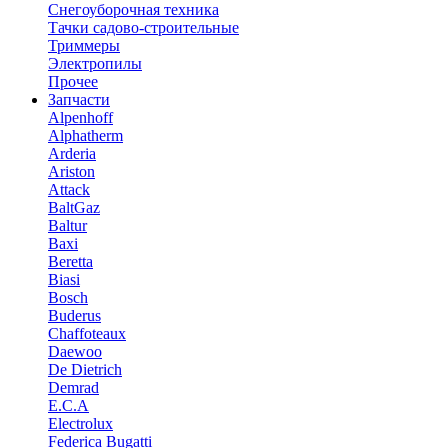
Снегоуборочная техника
Тачки садово-строительные
Триммеры
Электропилы
Прочее
Запчасти
Alpenhoff
Alphatherm
Arderia
Ariston
Attack
BaltGaz
Baltur
Baxi
Beretta
Biasi
Bosch
Buderus
Chaffoteaux
Daewoo
De Dietrich
Demrad
E.C.A
Electrolux
Federica Bugatti