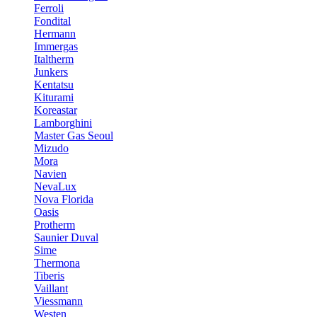
Ferroli
Fondital
Hermann
Immergas
Italtherm
Junkers
Kentatsu
Kiturami
Koreastar
Lamborghini
Master Gas Seoul
Mizudo
Mora
Navien
NevaLux
Nova Florida
Oasis
Protherm
Saunier Duval
Sime
Thermona
Tiberis
Vaillant
Viessmann
Westen