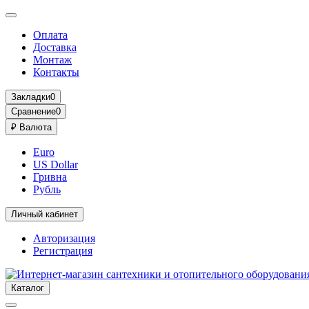
Оплата
Доставка
Монтаж
Контакты
Закладки
0
Сравнение
0
₽
Валюта
Euro
US Dollar
Гривна
Рубль
Личный кабинет
Авторизация
Регистрация
Каталог