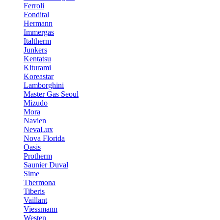
Ferroli
Fondital
Hermann
Immergas
Italtherm
Junkers
Kentatsu
Kiturami
Koreastar
Lamborghini
Master Gas Seoul
Mizudo
Mora
Navien
NevaLux
Nova Florida
Oasis
Protherm
Saunier Duval
Sime
Thermona
Tiberis
Vaillant
Viessmann
Westen