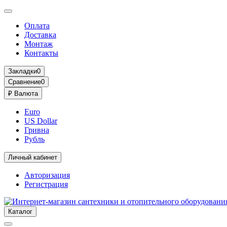
Оплата
Доставка
Монтаж
Контакты
Закладки
0
Сравнение
0
₽
Валюта
Euro
US Dollar
Гривна
Рубль
Личный кабинет
Авторизация
Регистрация
Каталог