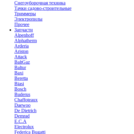
Снегоуборочная техника
Тачки садово-строительные
Триммеры
Электропилы
Прочее
Запчасти
Alpenhoff
Alphatherm
Arderia
Ariston
Attack
BaltGaz
Baltur
Baxi
Beretta
Biasi
Bosch
Buderus
Chaffoteaux
Daewoo
De Dietrich
Demrad
E.C.A
Electrolux
Federica Bugatti