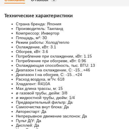
Технические характеристики
Страна бренда:
Япония
Производитель:
Таиланд
Компрессор:
Инвертор
Площадь, м²:
30
Режим работы:
Холод/тепло
Охлаждение, кВт:
3.1
Обогрев, кВт:
3.6
Потребление при охлаждении, кВт:
1.15
Потребление при обогреве, кВт:
0.96
Охлаждающая способность, тыс. BTU:
13
Диапазон t на охлаждение, С:
-15...+46
Диапазон t на обогрев, С:
-15...+24
3
Расход воздуха, м
/ч:
618
Хладагент:
R410A
Max длина трассы, м:
15
ø газовой трубы, дюйм:
3/8
ø жидкостной трубы, дюйм:
1/4
Предварительный фильтр:
Да
Самоочистка внут блока:
Да
Авторестарт:
Да
Непрерывное движение заслонок:
Да
Пульт Д/У:
Да
Дисплей:
Да