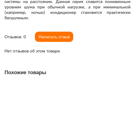
системы на расстоянии. Данная серия славится пониженным
уровнем шума при обычной нагрузке, а при минимальной
(например, ночью) кондиционер становится практически
бесшумным.
Отзывов: 0
Написать отзыв
Нет отзывов об этом товаре.
Похожие товары
Сплит-система Toshiba RAS-13BKVG-EE1/RAS-13BAVG-EE1
В наличии ✓
53 188,00 ₽