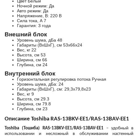
Цвет
Белый
Ночной режим:
Да
Авто режим:
Да
Напряжение, В:
220 В
Сила тока, А
7
Гарантия:
3 года
Внешний блок
Уровень шума, дБа
48
Габариты (ВхШхГ), см
53х66х24
Вес, кг
22
Высота, см
53
Ширина, см
66
Глубина, см
24
Внутренний блок
Горизонтальная регулировка потока
Ручная
Уровень шума, дБа:
24
Габариты (ВхШхГ), см:
29,3х79,8х23
Вес, кг
9
Высота, см
29.3
Ширина, см
79.8
Глубина, см
23
Описание Toshiba RAS-13BKV-EE1/RAS-13BAV-EE1
Toshiba (Тошиба) RAS-13BKV-EE1/RAS-13BAV-EE1
– удобный в
использовании и несложный в обслуживании настенный