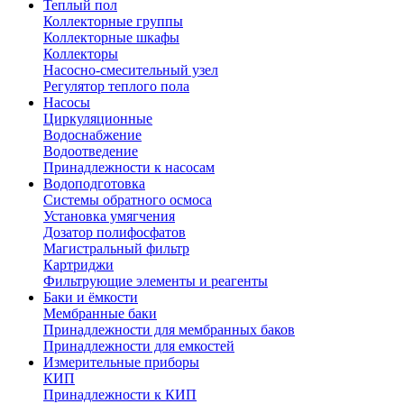
Теплый пол
Коллекторные группы
Коллекторные шкафы
Коллекторы
Насосно-смесительный узел
Регулятор теплого пола
Насосы
Циркуляционные
Водоснабжение
Водоотведение
Принадлежности к насосам
Водоподготовка
Системы обратного осмоса
Установка умягчения
Дозатор полифосфатов
Магистральный фильтр
Картриджи
Фильтрующие элементы и реагенты
Баки и ёмкости
Мембранные баки
Принадлежности для мембранных баков
Принадлежности для емкостей
Измерительные приборы
КИП
Принадлежности к КИП