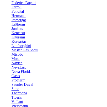
Federica Bugatti
Ferroli
Fondital
Hermann
Immergas
Italtherm
Junkers
Kentatsu
Kiturami
Koreastar
Lamborghini
Master Gas Seoul
Mizudo
Mora
Navien
NevaLux
Nova Florida
Oasis
Protherm
Saunier Duval
Sime
Thermona
Tiberis
Vaillant
Viessmann