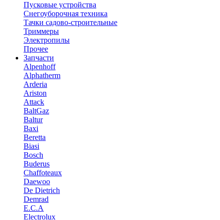
Пусковые устройства
Снегоуборочная техника
Тачки садово-строительные
Триммеры
Электропилы
Прочее
Запчасти
Alpenhoff
Alphatherm
Arderia
Ariston
Attack
BaltGaz
Baltur
Baxi
Beretta
Biasi
Bosch
Buderus
Chaffoteaux
Daewoo
De Dietrich
Demrad
E.C.A
Electrolux