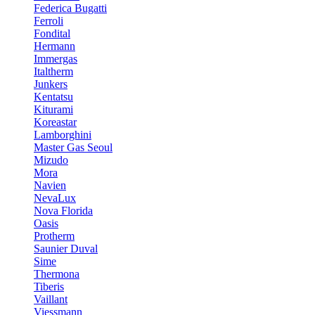
Federica Bugatti
Ferroli
Fondital
Hermann
Immergas
Italtherm
Junkers
Kentatsu
Kiturami
Koreastar
Lamborghini
Master Gas Seoul
Mizudo
Mora
Navien
NevaLux
Nova Florida
Oasis
Protherm
Saunier Duval
Sime
Thermona
Tiberis
Vaillant
Viessmann