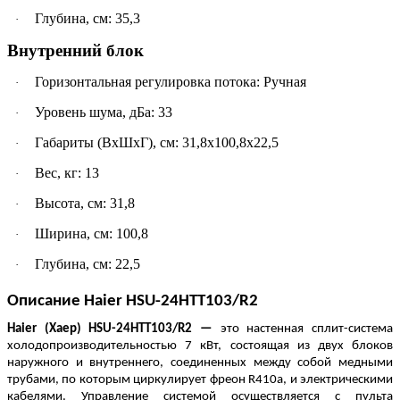
Глубина, см: 35,3
·
Внутренний блок
Горизонтальная регулировка потока: Ручная
·
Уровень шума, дБа: 33
·
Габариты (ВхШхГ), см: 31,8х100,8х22,5
·
Вес, кг: 13
·
Высота, см: 31,8
·
Ширина, см: 100,8
·
Глубина, см: 22,5
·
Описание Haier HSU-24HTT103/R2
Haier (Хаер) HSU-24HTT103/R2 —
это настенная сплит-система
холодопроизводительностью 7 кВт, состоящая из двух блоков
наружного и внутреннего, соединенных между собой медными
трубами, по которым циркулирует фреон R410a, и электрическими
кабелями. Управление системой осуществляется с пульта