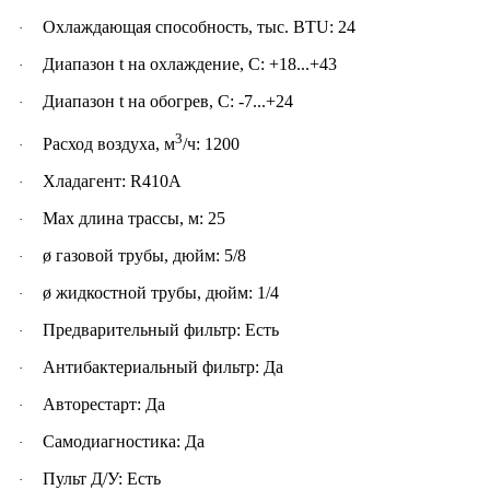
Охлаждающая способность, тыс. BTU: 24
·
Диапазон t на охлаждение, С: +18...+43
·
Диапазон t на обогрев, С: -7...+24
·
3
Расход воздуха, м
/ч: 1200
·
Хладагент: R410A
·
Max длина трассы, м: 25
·
ø газовой трубы, дюйм: 5/8
·
ø жидкостной трубы, дюйм: 1/4
·
Предварительный фильтр: Есть
·
Антибактериальный фильтр: Да
·
Авторестарт: Да
·
Самодиагностика: Да
·
Пульт Д/У: Есть
·