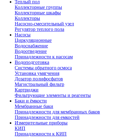
Теплый пол
Коллекторные группы
Коллекторные шкафы
Коллекторы
Насосно-смесительный узел
Регулятор теплого пола
Насосы
Циркуляционные
Водоснабжение
Водоотведение
Принадлежности к насосам
Водоподготовка
Системы обратного осмоса
Установка умягчения
Дозатор полифосфатов
Магистральный фильтр
Картриджи
Фильтрующие элементы и реагенты
Баки и ёмкости
Мембранные баки
Принадлежности для мембранных баков
Принадлежности для емкостей
Измерительные приборы
КИП
Принадлежности к КИП