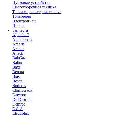
Пусковые устройства
Снегоуборочная техника
Тачки садово-строительные
Триммеры
Электропилы
Прочее
Запчасти
Alpenhoff
Alphatherm
Arderia
Ariston
Attack
BaltGaz
Baltur
Baxi
Beretta
Biasi
Bosch
Buderus
Chaffoteaux
Daewoo
De Dietrich
Demrad
E.C.A
Electrolux