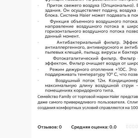
Приток свежего воздуха (Опционально).
·
здания. Он осуществляет подачу, воздуха
блока. Система Haier может подавать в п
Функция объемного воздушного потока
·
направление воздушного потока в широ
горизонтального воздушного потока позв
данный момент.
Антибактериальный фильтр. Эффек
·
антиаллергенного, антивирусного и анти
пылевых клещей, пыльцу, вирусы и бактер
Фотокаталитический фильтр. Фильтр
·
эффектом. Фильтр очищает воздух от широ
Режим дежурного отопления +10С. Это 
·
поддерживать температуру 10° С, что позв
Воздушный поток 12м. Кондиционе
·
максимальную длину воздушной струи 
помещениях коридорного типа.
Семейство Family от торговой марки Haier предс
даже самого привередливого пользователя. Спли
создания комфортных условий справляются на 10
Отзывов: 0
Средняя оценка: 0.0