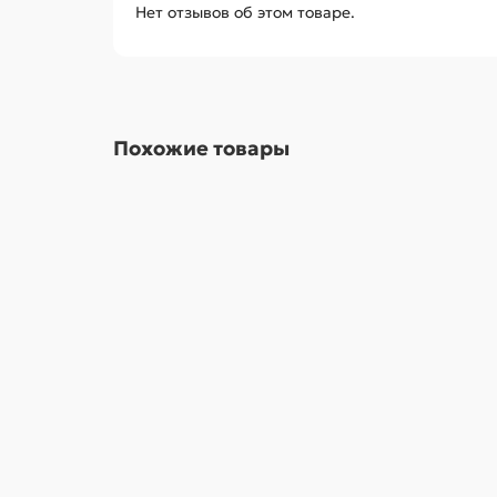
Нет отзывов об этом товаре.
Похожие товары
Сплит-система Haier HSU-36HNH03/R2
В наличии ✓
136 500,00 ₽