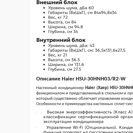
Внешний блок
Уровень шума, дБа
60
Габариты (ВхШхГ), см
84х94,8х34
Вес, кг
72
Высота, см
84
Ширина, см
94.8
Глубина, см
34
Внутренний блок
Уровень шума, дБа:
43
Габариты (ВхШхГ), см:
36,5x131,6x27,5
Вес, кг
21
Высота, см
36.5
Ширина, см
131.6
Глубина, см
27.5
Описание Haier HSU-30HNH03/R2-W
Настенный кондиционер
Haier (Хаер) HSU-30HN
функционалом и представленный в стильном и пр
который существенно облегчает управление конд
Особенности и преимущества настенных сплит-систе
Высокая энергоэффективность (Класс А)
·
классификации сертификационной органи
эксплуатации кондиционера
Управление Wi-Fi (Опционально). Конди
·
функция позволит на расстоянии контрол