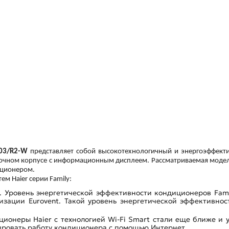
H03/R2-W
представляет собой высокотехнологичный и энергоэффект
очном корпусе с информационным дисплеем. Рассматриваемая модель
иционером.
м Haier серии Family:
. Уровень энергетической эффективности кондиционеров Fami
зации Eurovent. Такой уровень энергетической эффективнос
ционеры Haier с технологией Wi-Fi Smart стали еще ближе и 
ировать работу кондиционера с помощью Интернет.