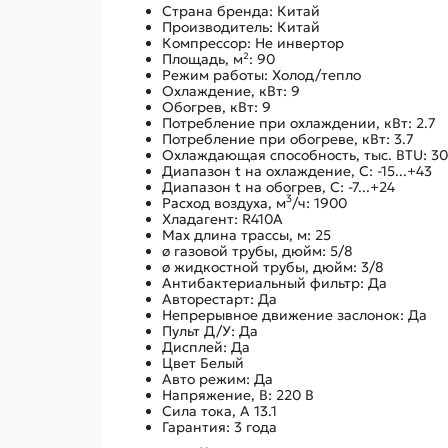
Страна бренда:
Китай
Производитель:
Китай
Компрессор:
Не инвертор
Площадь, м²:
90
Режим работы:
Холод/тепло
Охлаждение, кВт:
9
Обогрев, кВт:
9
Потребление при охлаждении, кВт:
2.7
Потребление при обогреве, кВт:
3.7
Охлаждающая способность, тыс. BTU:
30
Диапазон t на охлаждение, С:
-15...+43
Диапазон t на обогрев, С:
-7...+24
3
Расход воздуха, м
/ч:
1900
Хладагент:
R410A
Max длина трассы, м:
25
ø газовой трубы, дюйм:
5/8
ø жидкостной трубы, дюйм:
3/8
Антибактериальный фильтр:
Да
Авторестарт:
Да
Непрерывное движение заслонок:
Да
Пульт Д/У:
Да
Дисплей:
Да
Цвет
Белый
Авто режим:
Да
Напряжение, В:
220 В
Сила тока, А
13.1
Гарантия:
3 года