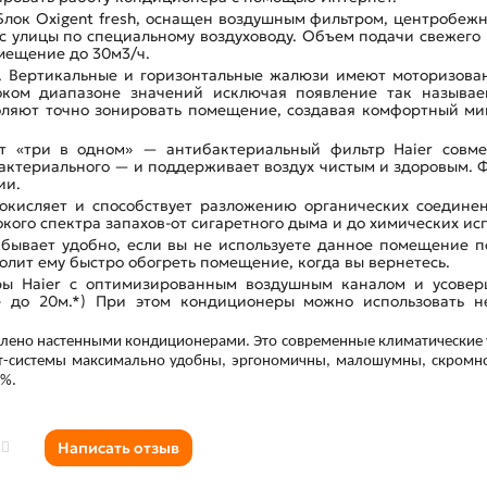
 Блок Oxigent fresh, оснащен воздушным фильтром, центробеж
 с улицы по специальному воздуховоду. Объем подачи свежего
омещение до 30м3/ч.
. Вертикальные и горизонтальные жалюзи имеют моторизован
ком диапазоне значений исключая появление так называе
оляют точно зонировать помещение, создавая комфортный ми
т «три в одном» — антибактериальный фильтр Haier совме
бактериального — и поддерживает воздух чистым и здоровым. 
ии.
 окисляет и способствует разложению органических соедин
кого спектра запахов-от сигаретного дыма и до химических ис
бывает удобно, если вы не используете данное помещение п
олит ему быстро обогреть помещение, когда вы вернетесь.
ры Haier с оптимизированным воздушным каналом и усовер
– до 20м.*) При этом кондиционеры можно использовать н
тавлено настенными кондиционерами. Это современные климатические
т-системы максимально удобны, эргономичны, малошумны, скромно
0%.
Написать отзыв