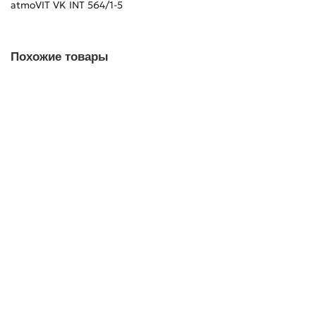
atmoVIT VK INT 564/1-5
Похожие товары
Плата управления для котлов Vaillant ecoTEC plus VU 466/4-
5, 656/4-5 (0020046177)
Нет в наличии
48 790,00 ₽
Закончился