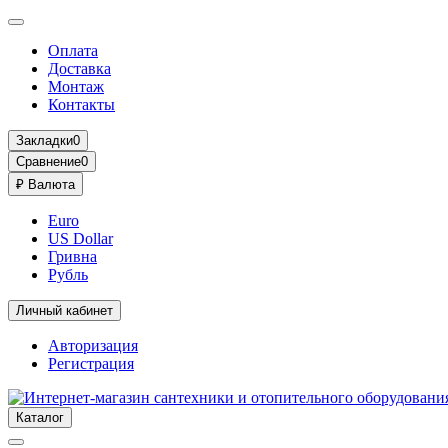
Оплата
Доставка
Монтаж
Контакты
Закладки
0
Сравнение
0
₽
Валюта
Euro
US Dollar
Гривна
Рубль
Личный кабинет
Авторизация
Регистрация
Каталог