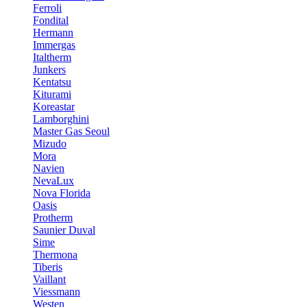
Ferroli
Fondital
Hermann
Immergas
Italtherm
Junkers
Kentatsu
Kiturami
Koreastar
Lamborghini
Master Gas Seoul
Mizudo
Mora
Navien
NevaLux
Nova Florida
Oasis
Protherm
Saunier Duval
Sime
Thermona
Tiberis
Vaillant
Viessmann
Westen