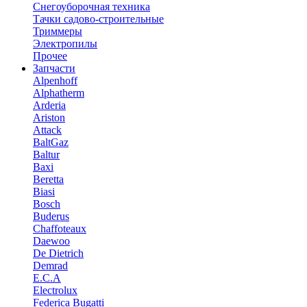
Снегоуборочная техника
Тачки садово-строительные
Триммеры
Электропилы
Прочее
Запчасти
Alpenhoff
Alphatherm
Arderia
Ariston
Attack
BaltGaz
Baltur
Baxi
Beretta
Biasi
Bosch
Buderus
Chaffoteaux
Daewoo
De Dietrich
Demrad
E.C.A
Electrolux
Federica Bugatti