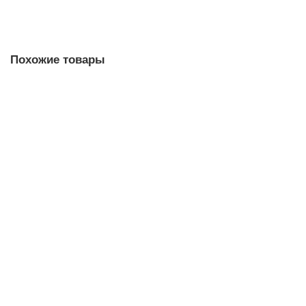
Похожие товары
Двигатель трехходового клапана для котлов Protherm Гепард H-
RU (0020118640)
В наличии ✓
2 290,00 ₽
В корзину
Быстрый заказ