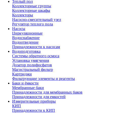
Теплый пол
Коллекторные группы
Коллекторные шкафы
Коллекторы
Насосно-смесительный узел
Регулятор теплого пола
Насосы
Циркуляционные
Водоснабжение
Водоотведение
Принадлежности к насосам
Водоподготовка
Системы обратного осмоса
Установка умягчения
Дозатор полифосфатов
Магистральный фильтр
Картриджи
Фильтрующие элементы и реагенты
Баки и ёмкости
Мембранные баки
Принадлежности для мембранных баков
Принадлежности для емкостей
Измерительные приборы
КИП
Принадлежности к КИП