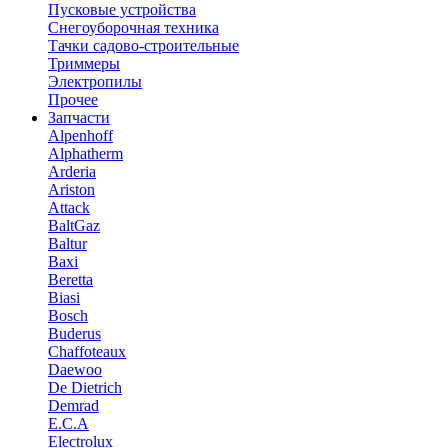
Пусковые устройства
Снегоуборочная техника
Тачки садово-строительные
Триммеры
Электропилы
Прочее
Запчасти
Alpenhoff
Alphatherm
Arderia
Ariston
Attack
BaltGaz
Baltur
Baxi
Beretta
Biasi
Bosch
Buderus
Chaffoteaux
Daewoo
De Dietrich
Demrad
E.C.A
Electrolux