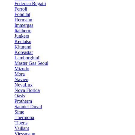
Federica Bugatti
Ferroli
Fondital
Hermann
Immergas
Italtherm
Junkers
Kentatsu
Kiturami
Koreastar
Lamborghini
Master Gas Seoul
Mizudo
Mora
Navien
NevaLux
Nova Florida
Oasis
Protherm
Saunier Duval
Sime
Thermona
Tiberis
Vaillant
Viessmann