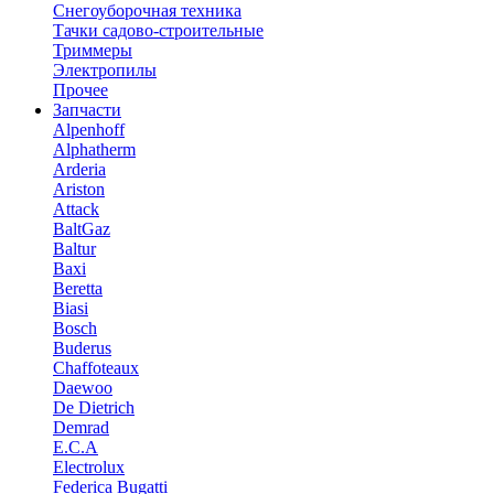
Снегоуборочная техника
Тачки садово-строительные
Триммеры
Электропилы
Прочее
Запчасти
Alpenhoff
Alphatherm
Arderia
Ariston
Attack
BaltGaz
Baltur
Baxi
Beretta
Biasi
Bosch
Buderus
Chaffoteaux
Daewoo
De Dietrich
Demrad
E.C.A
Electrolux
Federica Bugatti