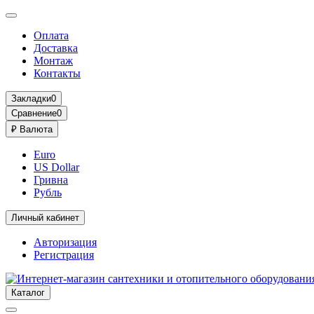
Оплата
Доставка
Монтаж
Контакты
Закладки
0
Сравнение
0
₽
Валюта
Euro
US Dollar
Гривна
Рубль
Личный кабинет
Авторизация
Регистрация
Каталог