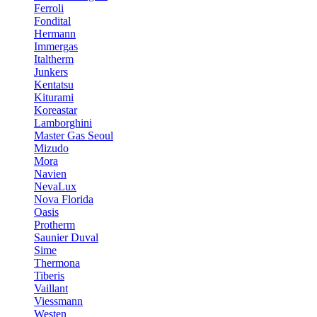
Ferroli
Fondital
Hermann
Immergas
Italtherm
Junkers
Kentatsu
Kiturami
Koreastar
Lamborghini
Master Gas Seoul
Mizudo
Mora
Navien
NevaLux
Nova Florida
Oasis
Protherm
Saunier Duval
Sime
Thermona
Tiberis
Vaillant
Viessmann
Westen