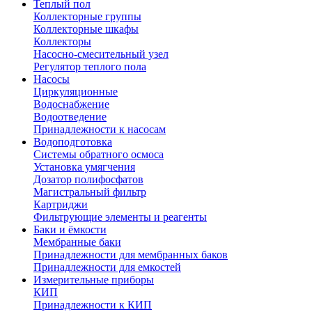
Теплый пол
Коллекторные группы
Коллекторные шкафы
Коллекторы
Насосно-смесительный узел
Регулятор теплого пола
Насосы
Циркуляционные
Водоснабжение
Водоотведение
Принадлежности к насосам
Водоподготовка
Системы обратного осмоса
Установка умягчения
Дозатор полифосфатов
Магистральный фильтр
Картриджи
Фильтрующие элементы и реагенты
Баки и ёмкости
Мембранные баки
Принадлежности для мембранных баков
Принадлежности для емкостей
Измерительные приборы
КИП
Принадлежности к КИП