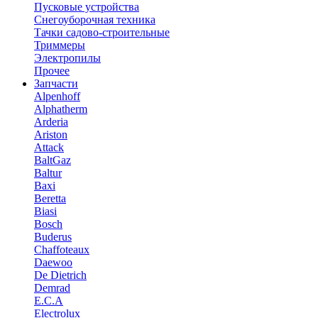
Пусковые устройства
Снегоуборочная техника
Тачки садово-строительные
Триммеры
Электропилы
Прочее
Запчасти
Alpenhoff
Alphatherm
Arderia
Ariston
Attack
BaltGaz
Baltur
Baxi
Beretta
Biasi
Bosch
Buderus
Chaffoteaux
Daewoo
De Dietrich
Demrad
E.C.A
Electrolux