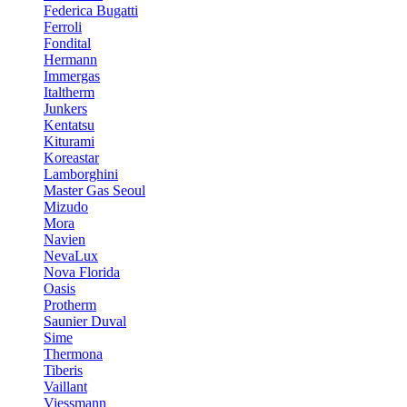
Federica Bugatti
Ferroli
Fondital
Hermann
Immergas
Italtherm
Junkers
Kentatsu
Kiturami
Koreastar
Lamborghini
Master Gas Seoul
Mizudo
Mora
Navien
NevaLux
Nova Florida
Oasis
Protherm
Saunier Duval
Sime
Thermona
Tiberis
Vaillant
Viessmann