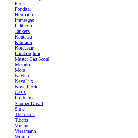
Ferroli
Fondital
Hermann
Immergas
Italtherm
Junkers
Kentatsu
Kiturami
Koreastar
Lamborghini
Master Gas Seoul
Mizudo
Mora
Navien
NevaLux
Nova Florida
Oasis
Protherm
Saunier Duval
Sime
Thermona
Tiberis
Vaillant
Viessmann
Westen