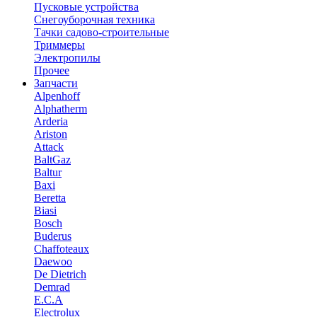
Пусковые устройства
Снегоуборочная техника
Тачки садово-строительные
Триммеры
Электропилы
Прочее
Запчасти
Alpenhoff
Alphatherm
Arderia
Ariston
Attack
BaltGaz
Baltur
Baxi
Beretta
Biasi
Bosch
Buderus
Chaffoteaux
Daewoo
De Dietrich
Demrad
E.C.A
Electrolux