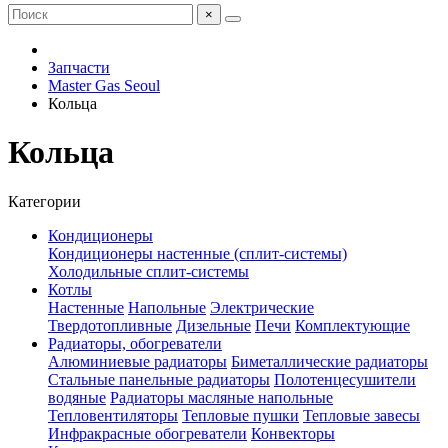
×
Запчасти
Master Gas Seoul
Кольца
Кольца
Категории
Кондиционеры
Кондиционеры настенные (сплит-системы)
Холодильные сплит-системы
Котлы
Настенные
Напольные
Электрические
Твердотопливные
Дизельные
Печи
Комплектующие
Радиаторы, обогреватели
Алюминиевые радиаторы
Биметаллические радиаторы
Стальные панельные радиаторы
Полотенцесушители
водяные
Радиаторы масляные напольные
Тепловентиляторы
Тепловые пушки
Тепловые завесы
Инфракрасные обогреватели
Конвекторы