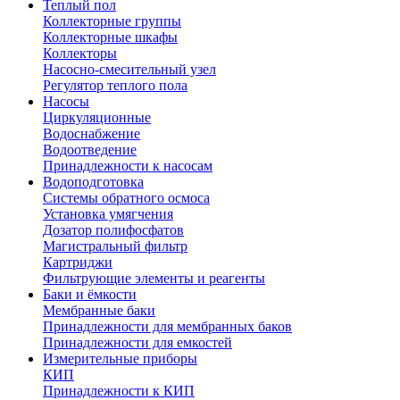
Теплый пол
Коллекторные группы
Коллекторные шкафы
Коллекторы
Насосно-смесительный узел
Регулятор теплого пола
Насосы
Циркуляционные
Водоснабжение
Водоотведение
Принадлежности к насосам
Водоподготовка
Системы обратного осмоса
Установка умягчения
Дозатор полифосфатов
Магистральный фильтр
Картриджи
Фильтрующие элементы и реагенты
Баки и ёмкости
Мембранные баки
Принадлежности для мембранных баков
Принадлежности для емкостей
Измерительные приборы
КИП
Принадлежности к КИП