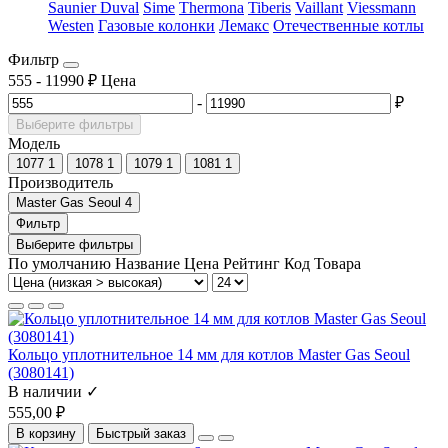
Saunier Duval
Sime
Thermona
Tiberis
Vaillant
Viessmann
Westen
Газовые колонки
Лемакс
Отечественные котлы
Фильтр
555
-
11990
₽
Цена
-
₽
Выберите фильтры
Модель
1077
1
1078
1
1079
1
1081
1
Производитель
Master Gas Seoul
4
Фильтр
Выберите фильтры
По умолчанию
Название
Цена
Рейтинг
Код Товара
Кольцо уплотнительное 14 мм для котлов Master Gas Seoul
(3080141)
В наличии ✓
555,00 ₽
В корзину
Быстрый заказ