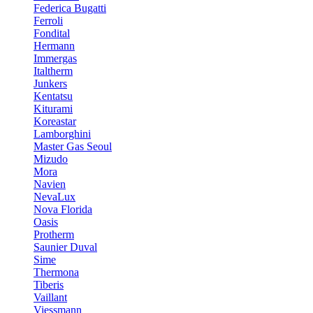
Federica Bugatti
Ferroli
Fondital
Hermann
Immergas
Italtherm
Junkers
Kentatsu
Kiturami
Koreastar
Lamborghini
Master Gas Seoul
Mizudo
Mora
Navien
NevaLux
Nova Florida
Oasis
Protherm
Saunier Duval
Sime
Thermona
Tiberis
Vaillant
Viessmann