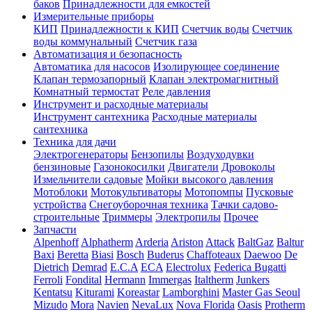
баков
Принадлежности для емкостей
Измерительные приборы
КИП
Принадлежности к КИП
Счетчик воды
Счетчик
воды коммунальный
Счетчик газа
Автоматизация и безопасность
Автоматика для насосов
Изолирующее соединение
Клапан термозапорный
Клапан электромагнитный
Комнатный термостат
Реле давления
Инструмент и расходные материалы
Инструмент сантехника
Расходные материалы
сантехника
Техника для дачи
Электрогенераторы
Бензопилы
Воздуходувки
бензиновые
Газонокосилки
Двигатели
Дровоколы
Измельчители садовые
Мойки высокого давления
Мотоблоки
Мотокультиваторы
Мотопомпы
Пусковые
устройства
Снегоуборочная техника
Тачки садово-
строительные
Триммеры
Электропилы
Прочее
Запчасти
Alpenhoff
Alphatherm
Arderia
Ariston
Attack
BaltGaz
Baltur
Baxi
Beretta
Biasi
Bosch
Buderus
Chaffoteaux
Daewoo
De
Dietrich
Demrad
E.C.A
ECA
Electrolux
Federica Bugatti
Ferroli
Fondital
Hermann
Immergas
Italtherm
Junkers
Kentatsu
Kiturami
Koreastar
Lamborghini
Master Gas Seoul
Mizudo
Mora
Navien
NevaLux
Nova Florida
Oasis
Protherm