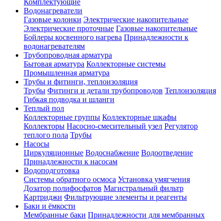
Комплектующие
Водонагреватели
Газовые колонки
Электрические накопительные
Электрические проточные
Газовые накопительные
Бойлеры косвенного нагрева
Принадлежности к
водонагревателям
Трубопроводная арматура
Бытовая арматура
Коллекторные системы
Промышленная арматура
Трубы и фитинги, теплоизоляция
Трубы
Фитинги и детали трубопроводов
Теплоизоляция
Гибкая подводка и шланги
Теплый пол
Коллекторные группы
Коллекторные шкафы
Коллекторы
Насосно-смесительный узел
Регулятор
теплого пола
Трубы
Насосы
Циркуляционные
Водоснабжение
Водоотведение
Принадлежности к насосам
Водоподготовка
Системы обратного осмоса
Установка умягчения
Дозатор полифосфатов
Магистральный фильтр
Картриджи
Фильтрующие элементы и реагенты
Баки и ёмкости
Мембранные баки
Принадлежности для мембранных