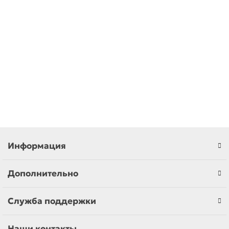
Манометр 0-4 бар для котлов Ferroli Domicompact, Domina
E, Domitop (39806330)
Нет в наличии
620,00 ₽
Закончился
Информация
Дополнительно
Служба поддержки
Наши контакты