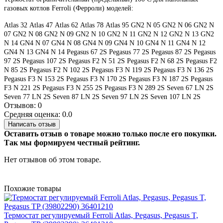
газовых котлов Ferroli (Ферроли) моделей:
Atlas 32
Atlas 47
Atlas 62
Atlas 78
Atlas 95
GN2 N 05
GN2 N 06
GN2 N
07
GN2 N 08
GN2 N 09
GN2 N 10
GN2 N 11
GN2 N 12
GN2 N 13
GN2
N 14
GN4 N 07
GN4 N 08
GN4 N 09
GN4 N 10
GN4 N 11
GN4 N 12
GN4 N 13
GN4 N 14
Pegasus 67 2S
Pegasus 77 2S
Pegasus 87 2S
Pegasus
97 2S
Pegasus 107 2S
Pegasus F2 N 51 2S
Pegasus F2 N 68 2S
Pegasus F2
N 85 2S
Pegasus F2 N 102 2S
Pegasus F3 N 119 2S
Pegasus F3 N 136 2S
Pegasus F3 N 153 2S
Pegasus F3 N 170 2S
Pegasus F3 N 187 2S
Pegasus
F3 N 221 2S
Pegasus F3 N 255 2S
Pegasus F3 N 289 2S
Seven 67 LN 2S
Seven 77 LN 2S
Seven 87 LN 2S
Seven 97 LN 2S
Seven 107 LN 2S
Отзывов: 0
Средняя оценка: 0.0
Написать отзыв
Оставить отзыв о товаре можно только после его покупки.
Так мы формируем честный рейтинг.
Нет отзывов об этом товаре.
Похожие товары
Термостат регулируемый Ferroli Atlas, Pegasus, Pegasus T,