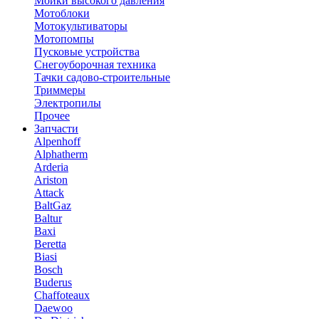
Мойки высокого давления
Мотоблоки
Мотокультиваторы
Мотопомпы
Пусковые устройства
Снегоуборочная техника
Тачки садово-строительные
Триммеры
Электропилы
Прочее
Запчасти
Alpenhoff
Alphatherm
Arderia
Ariston
Attack
BaltGaz
Baltur
Baxi
Beretta
Biasi
Bosch
Buderus
Chaffoteaux
Daewoo