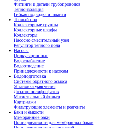
Фитинги и детали трубопроводов
Теплоизоляция
Гибкая подводка и шланги
Теплый пол
Коллекторные группы
Коллекторные шкафы
Коллекторы
Насосно-смесительный узел
Регулятор теплого пола
Насосы
Циркуляционные
Водоснабжение
Водоотведение
Принадлежности к насосам
Водоподготовка
Системы обратного осмоса
Установка умягчения
Дозатор полифосфатов
Магистральный фильтр
Картриджи
Фильтрующие элементы и реагенты
Баки и ёмкости
Мембранные баки
Принадлежности для мембранных баков
Принадлежности для емкостей