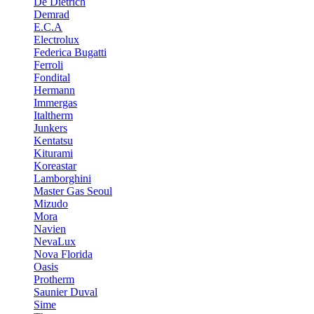
De Dietrich
Demrad
E.C.A
Electrolux
Federica Bugatti
Ferroli
Fondital
Hermann
Immergas
Italtherm
Junkers
Kentatsu
Kiturami
Koreastar
Lamborghini
Master Gas Seoul
Mizudo
Mora
Navien
NevaLux
Nova Florida
Oasis
Protherm
Saunier Duval
Sime