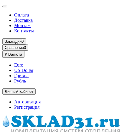
Оплата
Доставка
Монтаж
Контакты
Закладки
0
Сравнение
0
₽
Валюта
Euro
US Dollar
Гривна
Рубль
Личный кабинет
Авторизация
Регистрация