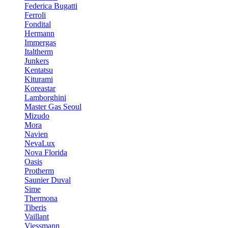
Federica Bugatti
Ferroli
Fondital
Hermann
Immergas
Italtherm
Junkers
Kentatsu
Kiturami
Koreastar
Lamborghini
Master Gas Seoul
Mizudo
Mora
Navien
NevaLux
Nova Florida
Oasis
Protherm
Saunier Duval
Sime
Thermona
Tiberis
Vaillant
Viessmann