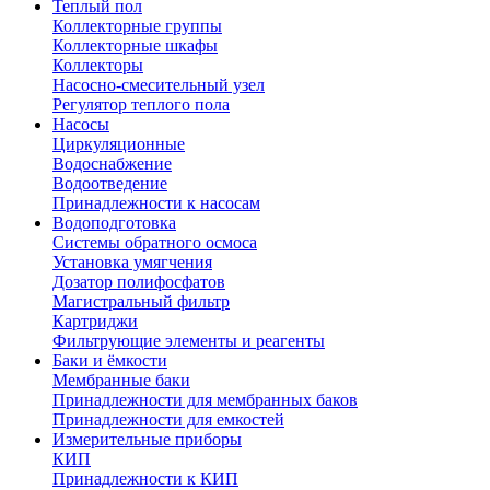
Теплый пол
Коллекторные группы
Коллекторные шкафы
Коллекторы
Насосно-смесительный узел
Регулятор теплого пола
Насосы
Циркуляционные
Водоснабжение
Водоотведение
Принадлежности к насосам
Водоподготовка
Системы обратного осмоса
Установка умягчения
Дозатор полифосфатов
Магистральный фильтр
Картриджи
Фильтрующие элементы и реагенты
Баки и ёмкости
Мембранные баки
Принадлежности для мембранных баков
Принадлежности для емкостей
Измерительные приборы
КИП
Принадлежности к КИП