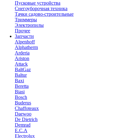
Пусковые устройства
Снегоуборочная техника
Тачки садово-строительные
Триммеры
Электропилы
Прочее
Запчасти
Alpenhoff
Alphatherm
Arderia
Ariston
Attack
BaltGaz
Baltur
Baxi
Beretta
Biasi
Bosch
Buderus
Chaffoteaux
Daewoo
De Dietrich
Demrad
E.C.A
Electrolux