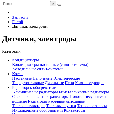
×
Запчасти
Ferroli
Датчики, электроды
Датчики, электроды
Категории
Кондиционеры
Кондиционеры настенные (сплит-системы)
Холодильные сплит-системы
Котлы
Настенные
Напольные
Электрические
Твердотопливные
Дизельные
Печи
Комплектующие
Радиаторы, обогреватели
Алюминиевые радиаторы
Биметаллические радиаторы
Стальные панельные радиаторы
Полотенцесушители
водяные
Радиаторы масляные напольные
Тепловентиляторы
Тепловые пушки
Тепловые завесы
Инфракрасные обогреватели
Конвекторы