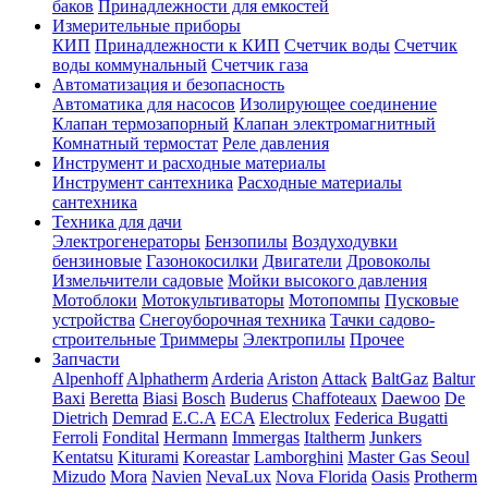
баков
Принадлежности для емкостей
Измерительные приборы
КИП
Принадлежности к КИП
Счетчик воды
Счетчик
воды коммунальный
Счетчик газа
Автоматизация и безопасность
Автоматика для насосов
Изолирующее соединение
Клапан термозапорный
Клапан электромагнитный
Комнатный термостат
Реле давления
Инструмент и расходные материалы
Инструмент сантехника
Расходные материалы
сантехника
Техника для дачи
Электрогенераторы
Бензопилы
Воздуходувки
бензиновые
Газонокосилки
Двигатели
Дровоколы
Измельчители садовые
Мойки высокого давления
Мотоблоки
Мотокультиваторы
Мотопомпы
Пусковые
устройства
Снегоуборочная техника
Тачки садово-
строительные
Триммеры
Электропилы
Прочее
Запчасти
Alpenhoff
Alphatherm
Arderia
Ariston
Attack
BaltGaz
Baltur
Baxi
Beretta
Biasi
Bosch
Buderus
Chaffoteaux
Daewoo
De
Dietrich
Demrad
E.C.A
ECA
Electrolux
Federica Bugatti
Ferroli
Fondital
Hermann
Immergas
Italtherm
Junkers
Kentatsu
Kiturami
Koreastar
Lamborghini
Master Gas Seoul
Mizudo
Mora
Navien
NevaLux
Nova Florida
Oasis
Protherm