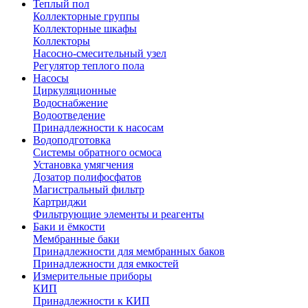
Теплый пол
Коллекторные группы
Коллекторные шкафы
Коллекторы
Насосно-смесительный узел
Регулятор теплого пола
Насосы
Циркуляционные
Водоснабжение
Водоотведение
Принадлежности к насосам
Водоподготовка
Системы обратного осмоса
Установка умягчения
Дозатор полифосфатов
Магистральный фильтр
Картриджи
Фильтрующие элементы и реагенты
Баки и ёмкости
Мембранные баки
Принадлежности для мембранных баков
Принадлежности для емкостей
Измерительные приборы
КИП
Принадлежности к КИП