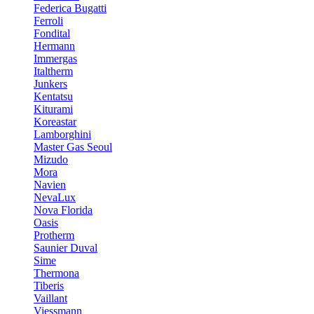
Federica Bugatti
Ferroli
Fondital
Hermann
Immergas
Italtherm
Junkers
Kentatsu
Kiturami
Koreastar
Lamborghini
Master Gas Seoul
Mizudo
Mora
Navien
NevaLux
Nova Florida
Oasis
Protherm
Saunier Duval
Sime
Thermona
Tiberis
Vaillant
Viessmann