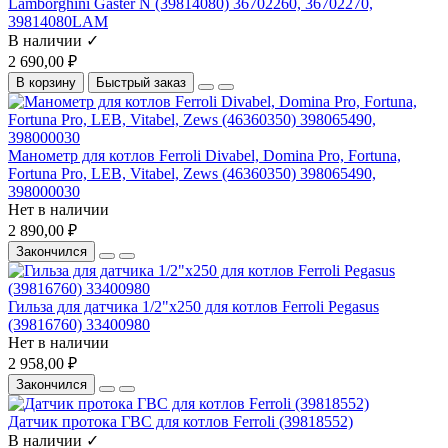
Lamborghini Gaster N (39814080) 36702260, 36702270,
39814080LAM
В наличии ✓
2 690,00 ₽
В корзину
Быстрый заказ
Манометр для котлов Ferroli Divabel, Domina Pro, Fortuna,
Fortuna Pro, LEB, Vitabel, Zews (46360350) 398065490,
398000030
Нет в наличии
2 890,00 ₽
Закончился
Гильза для датчика 1/2"x250 для котлов Ferroli Pegasus
(39816760) 33400980
Нет в наличии
2 958,00 ₽
Закончился
Датчик протока ГВС для котлов Ferroli (39818552)
В наличии ✓