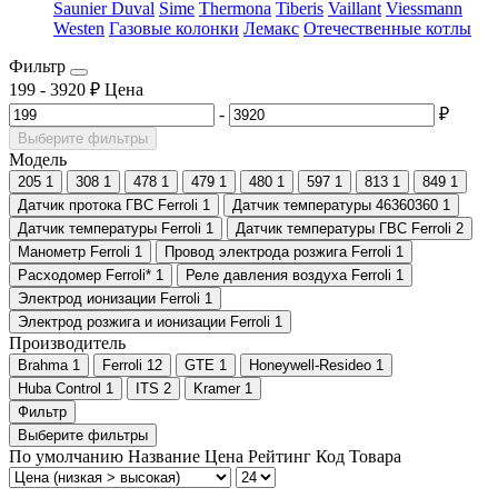
Saunier Duval
Sime
Thermona
Tiberis
Vaillant
Viessmann
Westen
Газовые колонки
Лемакс
Отечественные котлы
Фильтр
199
-
3920
₽
Цена
-
₽
Выберите фильтры
Модель
205
1
308
1
478
1
479
1
480
1
597
1
813
1
849
1
Датчик протока ГВС Ferroli
1
Датчик температуры 46360360
1
Датчик температуры Ferroli
1
Датчик температуры ГВС Ferroli
2
Манометр Ferroli
1
Провод электрода розжига Ferroli
1
Расходомер Ferroli*
1
Реле давления воздуха Ferroli
1
Электрод ионизации Ferroli
1
Электрод розжига и ионизации Ferroli
1
Производитель
Brahma
1
Ferroli
12
GTE
1
Honeywell-Resideo
1
Huba Control
1
ITS
2
Kramer
1
Фильтр
Выберите фильтры
По умолчанию
Название
Цена
Рейтинг
Код Товара