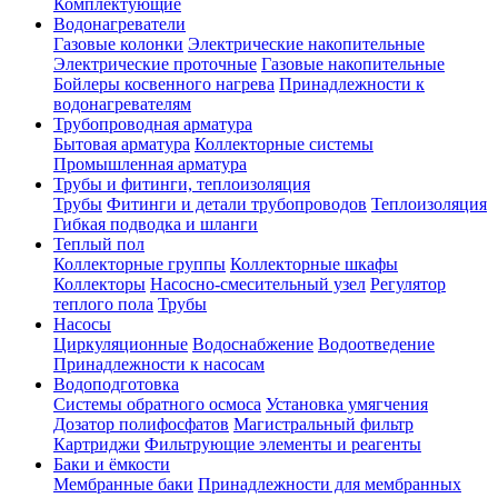
Комплектующие
Водонагреватели
Газовые колонки
Электрические накопительные
Электрические проточные
Газовые накопительные
Бойлеры косвенного нагрева
Принадлежности к
водонагревателям
Трубопроводная арматура
Бытовая арматура
Коллекторные системы
Промышленная арматура
Трубы и фитинги, теплоизоляция
Трубы
Фитинги и детали трубопроводов
Теплоизоляция
Гибкая подводка и шланги
Теплый пол
Коллекторные группы
Коллекторные шкафы
Коллекторы
Насосно-смесительный узел
Регулятор
теплого пола
Трубы
Насосы
Циркуляционные
Водоснабжение
Водоотведение
Принадлежности к насосам
Водоподготовка
Системы обратного осмоса
Установка умягчения
Дозатор полифосфатов
Магистральный фильтр
Картриджи
Фильтрующие элементы и реагенты
Баки и ёмкости
Мембранные баки
Принадлежности для мембранных