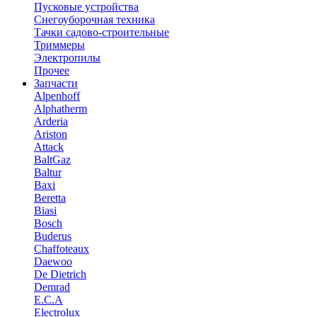
Пусковые устройства
Снегоуборочная техника
Тачки садово-строительные
Триммеры
Электропилы
Прочее
Запчасти
Alpenhoff
Alphatherm
Arderia
Ariston
Attack
BaltGaz
Baltur
Baxi
Beretta
Biasi
Bosch
Buderus
Chaffoteaux
Daewoo
De Dietrich
Demrad
E.C.A
Electrolux