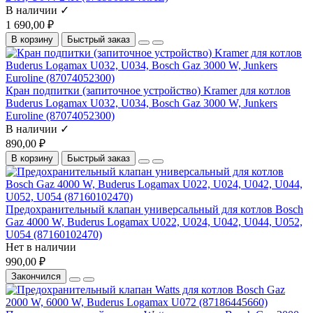
В наличии ✓
1 690,00 ₽
В корзину
Быстрый заказ
Кран подпитки (запиточное устройство) Kramer для котлов
Buderus Logamax U032, U034, Bosch Gaz 3000 W, Junkers
Euroline (87074052300)
В наличии ✓
890,00 ₽
В корзину
Быстрый заказ
Предохранительный клапан универсальный для котлов Bosch
Gaz 4000 W, Buderus Logamax U022, U024, U042, U044, U052,
U054 (87160102470)
Нет в наличии
990,00 ₽
Закончился