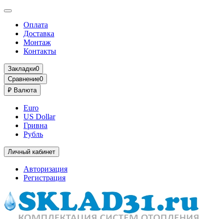
Оплата
Доставка
Монтаж
Контакты
Закладки
0
Сравнение
0
₽
Валюта
Euro
US Dollar
Гривна
Рубль
Личный кабинет
Авторизация
Регистрация