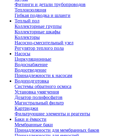
Фитинги и детали трубопроводов
Теплоизоляция
Гибкая подводка и шланги
Теплый пол
Коллекторные группы
Коллекторные шкафы
Коллекторы
Насосно-смесительный узел
Регулятор теплого пола
Насосы
Циркуляционные
Водоснабжение
Водоотведение
Принадлежности к насосам
Водоподготовка
Системы обратного осмоса
Установка умягчения
Дозатор полифосфатов
Магистральный фильтр
Картриджи
Фильтрующие элементы и реагенты
Баки и ёмкости
Мембранные баки
Принадлежности для мембранных баков
Принадлежности для емкостей