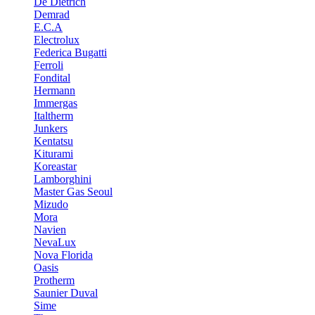
De Dietrich
Demrad
E.C.A
Electrolux
Federica Bugatti
Ferroli
Fondital
Hermann
Immergas
Italtherm
Junkers
Kentatsu
Kiturami
Koreastar
Lamborghini
Master Gas Seoul
Mizudo
Mora
Navien
NevaLux
Nova Florida
Oasis
Protherm
Saunier Duval
Sime