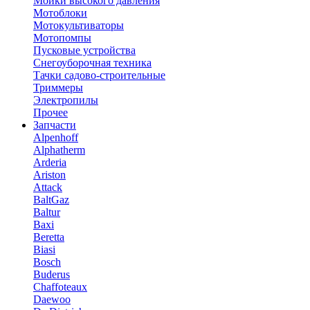
Мойки высокого давления
Мотоблоки
Мотокультиваторы
Мотопомпы
Пусковые устройства
Снегоуборочная техника
Тачки садово-строительные
Триммеры
Электропилы
Прочее
Запчасти
Alpenhoff
Alphatherm
Arderia
Ariston
Attack
BaltGaz
Baltur
Baxi
Beretta
Biasi
Bosch
Buderus
Chaffoteaux
Daewoo