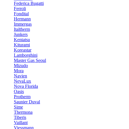
Federica Bugatti
Ferroli
Fondital
Hermann
Immergas
Italtherm
Junkers
Kentatsu
Kiturami
Koreastar
Lamborghini
Master Gas Seoul
Mizudo
Mora
Navien
NevaLux
Nova Florida
Oasis
Protherm
Saunier Duval
Sime
Thermona
Tiberis
Vaillant
Viessmann