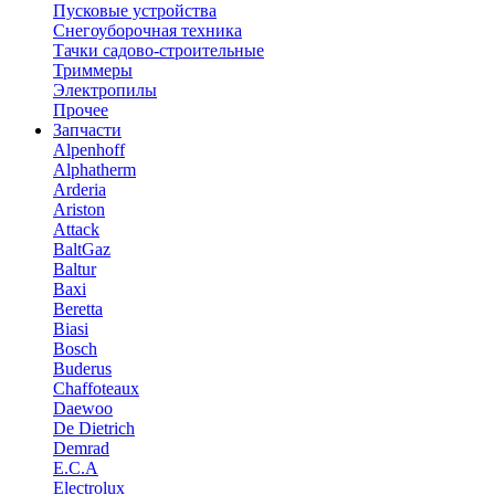
Пусковые устройства
Снегоуборочная техника
Тачки садово-строительные
Триммеры
Электропилы
Прочее
Запчасти
Alpenhoff
Alphatherm
Arderia
Ariston
Attack
BaltGaz
Baltur
Baxi
Beretta
Biasi
Bosch
Buderus
Chaffoteaux
Daewoo
De Dietrich
Demrad
E.C.A
Electrolux