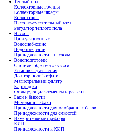
Теплый пол
Коллекторные группы
Коллекторные шкафы
Коллекторы
Насосно-смесительный узел
Регулятор теплого пола
Насосы
Циркуляционные
Водоснабжение
Водоотведение
Принадлежности к насосам
Водоподготовка
Системы обратного осмоса
Установка умягчения
Дозатор полифосфатов
Магистральный фильтр
Картриджи
Фильтрующие элементы и реагенты
Баки и ёмкости
Мембранные баки
Принадлежности для мембранных баков
Принадлежности для емкостей
Измерительные приборы
КИП
Принадлежности к КИП