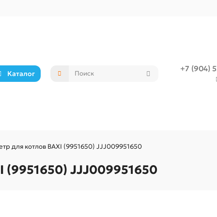
+7 (904) 
Каталог
тр для котлов BAXI (9951650) JJJ009951650
 (9951650) JJJ009951650