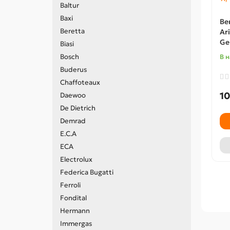
Baltur
Baxi
Ве
Beretta
Ari
Ge
Biasi
Bosch
В 
Buderus
Chaffoteaux
10
Daewoo
De Dietrich
Demrad
E.C.A
ECA
Electrolux
Federica Bugatti
Ferroli
Fondital
Hermann
Immergas