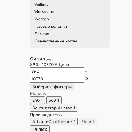
Vaillant
Viessmann
Westen
Газовые колонки
Лемакс
Отечественные котлы
Фильтр
890
-
10770
₽
Цена
-
₽
Выберите фильтры
Модель
240
1
569
1
Вентилятор Ariston
1
Производитель
Ariston-Chaffoteaux
1
Fime
2
Фильтр