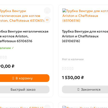
убка Вентури металлическая
Трубка Вентури для котло
я котлов Ariston,
Ariston и Chaffoteaux
affoteaux 65106516
(65106516)
наличии ✓
Нет в наличии
0,00 ₽
1 530,00 ₽
В корзину
Быстрый заказ
Закончился