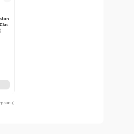
ston
 Clas
)
страниц)