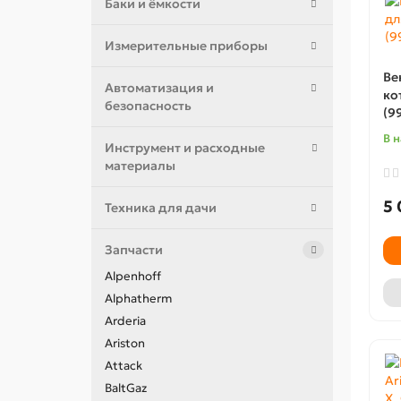
Баки и ёмкости
Измерительные приборы
Ве
Автоматизация и
ко
безопасность
(9
В 
Инструмент и расходные
материалы
5 
Техника для дачи
Запчасти
Alpenhoff
Alphatherm
Arderia
Ariston
Attack
BaltGaz