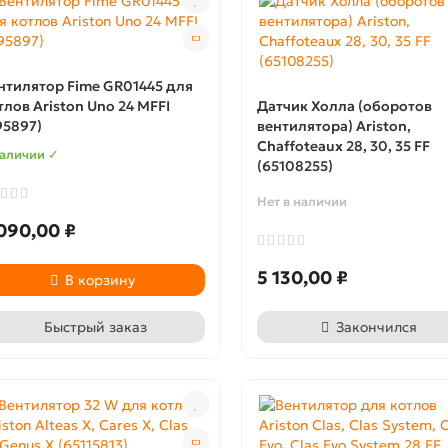
нтилятор Fime GR01445 для
тлов Ariston Uno 24 MFFI
Датчик Холла (оборотов
95897)
вентилятора) Ariston,
Chaffoteaux 28, 30, 35 FF
наличии ✓
(65108255)
Нет в наличии
090,00 ₽
5 130,00 ₽
В корзину
Быстрый заказ
Закончился