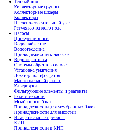
Теплый пол
Коллекторные группы
Коллекторные шкафы
Коллекторы
Насосно-смесительный узел
Регулятор теплого пола
Насосы
Циркуляционные
Водоснабжение
Водоотведение
Принадлежности к насосам
Водоподготовка
Системы обратного осмоса
Установка умягчения
Дозатор полифосфатов
Магистральный фильтр
Картриджи
Фильтрующие элементы и реагенты
Баки и ёмкости
Мембранные баки
Принадлежности для мембранных баков
Принадлежности для емкостей
Измерительные приборы
КИП
Принадлежности к КИП