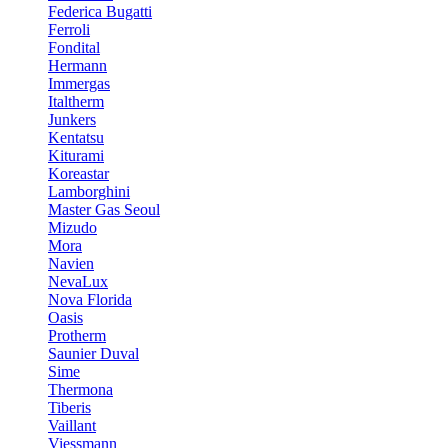
Federica Bugatti
Ferroli
Fondital
Hermann
Immergas
Italtherm
Junkers
Kentatsu
Kiturami
Koreastar
Lamborghini
Master Gas Seoul
Mizudo
Mora
Navien
NevaLux
Nova Florida
Oasis
Protherm
Saunier Duval
Sime
Thermona
Tiberis
Vaillant
Viessmann