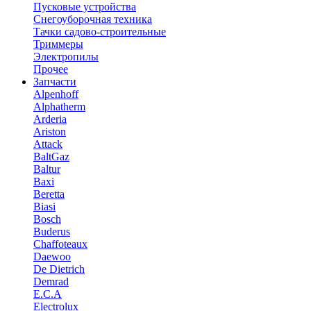
Пусковые устройства
Снегоуборочная техника
Тачки садово-строительные
Триммеры
Электропилы
Прочее
Запчасти
Alpenhoff
Alphatherm
Arderia
Ariston
Attack
BaltGaz
Baltur
Baxi
Beretta
Biasi
Bosch
Buderus
Chaffoteaux
Daewoo
De Dietrich
Demrad
E.C.A
Electrolux