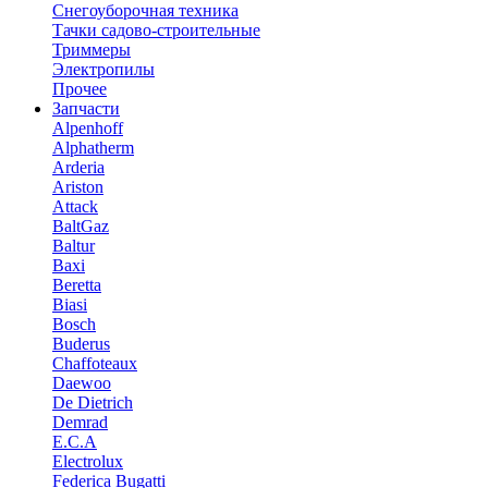
Снегоуборочная техника
Тачки садово-строительные
Триммеры
Электропилы
Прочее
Запчасти
Alpenhoff
Alphatherm
Arderia
Ariston
Attack
BaltGaz
Baltur
Baxi
Beretta
Biasi
Bosch
Buderus
Chaffoteaux
Daewoo
De Dietrich
Demrad
E.C.A
Electrolux
Federica Bugatti