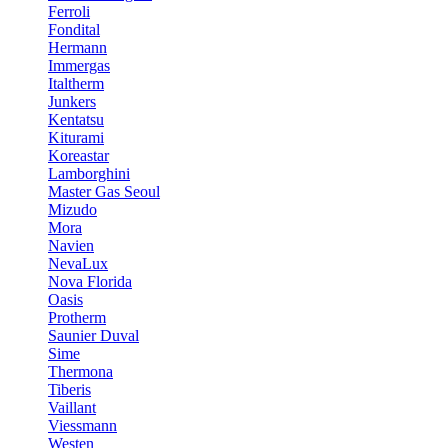
Ferroli
Fondital
Hermann
Immergas
Italtherm
Junkers
Kentatsu
Kiturami
Koreastar
Lamborghini
Master Gas Seoul
Mizudo
Mora
Navien
NevaLux
Nova Florida
Oasis
Protherm
Saunier Duval
Sime
Thermona
Tiberis
Vaillant
Viessmann
Westen