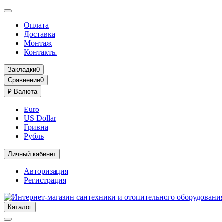
Оплата
Доставка
Монтаж
Контакты
Закладки
0
Сравнение
0
₽
Валюта
Euro
US Dollar
Гривна
Рубль
Личный кабинет
Авторизация
Регистрация
Каталог