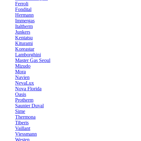
Ferroli
Fondital
Hermann
Immergas
Italtherm
Junkers
Kentatsu
Kiturami
Koreastar
Lamborghini
Master Gas Seoul
Mizudo
Mora
Navien
NevaLux
Nova Florida
Oasis
Protherm
Saunier Duval
Sime
Thermona
Tiberis
Vaillant
Viessmann
Westen