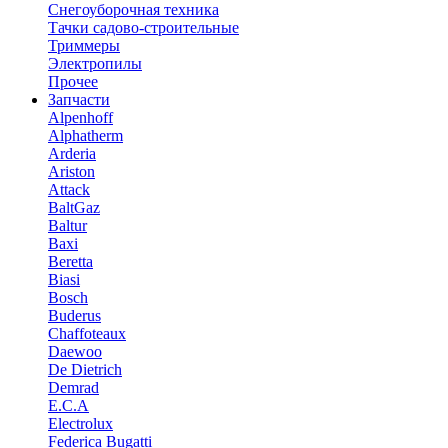
Снегоуборочная техника
Тачки садово-строительные
Триммеры
Электропилы
Прочее
Запчасти
Alpenhoff
Alphatherm
Arderia
Ariston
Attack
BaltGaz
Baltur
Baxi
Beretta
Biasi
Bosch
Buderus
Chaffoteaux
Daewoo
De Dietrich
Demrad
E.C.A
Electrolux
Federica Bugatti