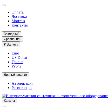
Оплата
Доставка
Монтаж
Контакты
Закладки
0
Сравнение
0
₽
Валюта
Euro
US Dollar
Гривна
Рубль
Личный кабинет
Авторизация
Регистрация
Каталог