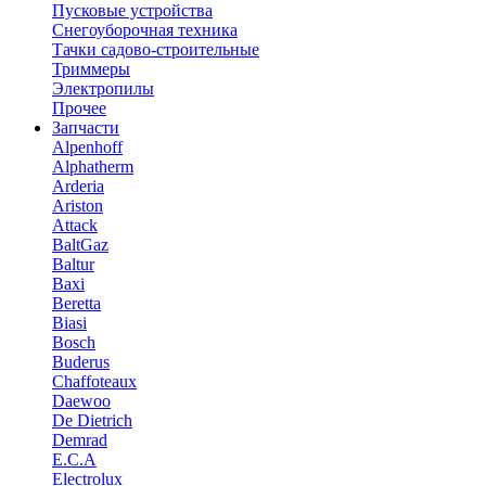
Пусковые устройства
Снегоуборочная техника
Тачки садово-строительные
Триммеры
Электропилы
Прочее
Запчасти
Alpenhoff
Alphatherm
Arderia
Ariston
Attack
BaltGaz
Baltur
Baxi
Beretta
Biasi
Bosch
Buderus
Chaffoteaux
Daewoo
De Dietrich
Demrad
E.C.A
Electrolux