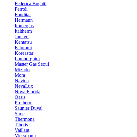
Federica Bugatti
Ferroli
Fondital
Hermann
Immergas
Italtherm
Junkers
Kentatsu
Kiturami
Koreastar
Lamborghini
Master Gas Seoul
Mizudo
Mora
Navien
NevaLux
Nova Florida
Oasis
Protherm
Saunier Duval
Sime
Thermona
Tiberis
Vaillant
Viessmann