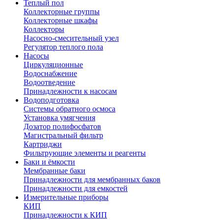
Теплый пол
Коллекторные группы
Коллекторные шкафы
Коллекторы
Насосно-смесительный узел
Регулятор теплого пола
Насосы
Циркуляционные
Водоснабжение
Водоотведение
Принадлежности к насосам
Водоподготовка
Системы обратного осмоса
Установка умягчения
Дозатор полифосфатов
Магистральный фильтр
Картриджи
Фильтрующие элементы и реагенты
Баки и ёмкости
Мембранные баки
Принадлежности для мембранных баков
Принадлежности для емкостей
Измерительные приборы
КИП
Принадлежности к КИП