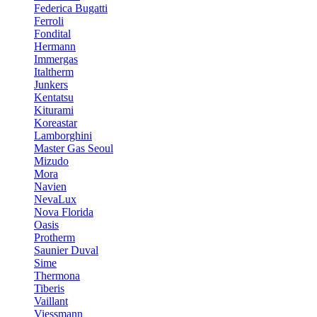
Federica Bugatti
Ferroli
Fondital
Hermann
Immergas
Italtherm
Junkers
Kentatsu
Kiturami
Koreastar
Lamborghini
Master Gas Seoul
Mizudo
Mora
Navien
NevaLux
Nova Florida
Oasis
Protherm
Saunier Duval
Sime
Thermona
Tiberis
Vaillant
Viessmann