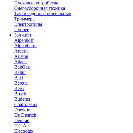
Пусковые устройства
Снегоуборочная техника
Тачки садово-строительные
Триммеры
Электропилы
Прочее
Запчасти
Alpenhoff
Alphatherm
Arderia
Ariston
Attack
BaltGaz
Baltur
Baxi
Beretta
Biasi
Bosch
Buderus
Chaffoteaux
Daewoo
De Dietrich
Demrad
E.C.A
Electrolux