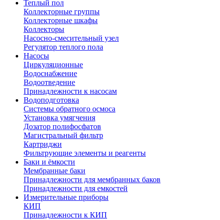
Теплый пол
Коллекторные группы
Коллекторные шкафы
Коллекторы
Насосно-смесительный узел
Регулятор теплого пола
Насосы
Циркуляционные
Водоснабжение
Водоотведение
Принадлежности к насосам
Водоподготовка
Системы обратного осмоса
Установка умягчения
Дозатор полифосфатов
Магистральный фильтр
Картриджи
Фильтрующие элементы и реагенты
Баки и ёмкости
Мембранные баки
Принадлежности для мембранных баков
Принадлежности для емкостей
Измерительные приборы
КИП
Принадлежности к КИП