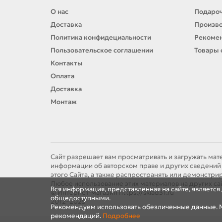
О нас
Подароч
Доставка
Произв
Политика конфидециальности
Рекомен
Пользовательское соглашении
Товары 
Контакты
Оплата
Доставка
Монтаж
Сайт разрешает вам просматривать и загружать мат
информации об авторском праве и других сведений 
этого Сайта, а также распространять или демонстр
Любое использование этих материалов на других са
Вся информация, представленная на сайте, являетс
© Интернет-магазин https://sklad31.ru
общедоступными.
2012–2025
Рекомендуем использовать обезличенные данные. М
рекомендаций.
Подробнее