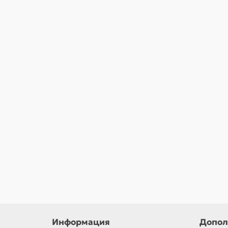
Подводка гибкая для воды 1/2" 0,4 м г/ш
В наличии ✓
197,00 ₽
Информация
Допол