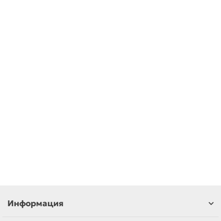
Удлинитель хромированный 1/2" x 60 мм
В наличии ✓
448,00 ₽
В корзину
Быстрый заказ
Информация