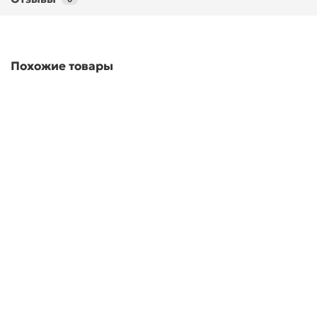
Похожие товары
Удлинитель хромированный 1/2" x 25 мм
В наличии ✓
231,00 ₽
В корзину
Быстрый заказ