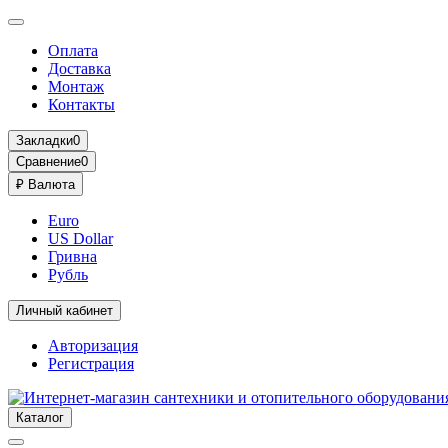
Оплата
Доставка
Монтаж
Контакты
Закладки
0
Сравнение
0
₽
Валюта
Euro
US Dollar
Гривна
Рубль
Личный кабинет
Авторизация
Регистрация
Каталог