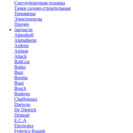
Снегоуборочная техника
Тачки садово-строительные
Триммеры
Электропилы
Прочее
Запчасти
Alpenhoff
Alphatherm
Arderia
Ariston
Attack
BaltGaz
Baltur
Baxi
Beretta
Biasi
Bosch
Buderus
Chaffoteaux
Daewoo
De Dietrich
Demrad
E.C.A
Electrolux
Federica Bugatti