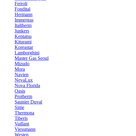
Ferroli
Fondital
Hermann
Immergas
Italtherm
Junkers
Kentatsu
Kiturami
Koreastar
Lamborghini
Master Gas Seoul
Mizudo
Mora
Navien
NevaLux
Nova Florida
Oasis
Protherm
Saunier Duval
Sime
Thermona
Tiberis
Vaillant
Viessmann
Westen