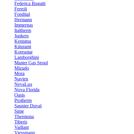
Federica Bugatti
Ferroli
Fondital
Hermann
Immergas
Italtherm
Junkers
Kentatsu
Kiturami
Koreastar
Lamborghini
Master Gas Seoul
Mizudo
Mora
Navien
NevaLux
Nova Florida
Oasis
Protherm
Saunier Duval
Sime
Thermona
Tiberis
Vaillant
Viessmann