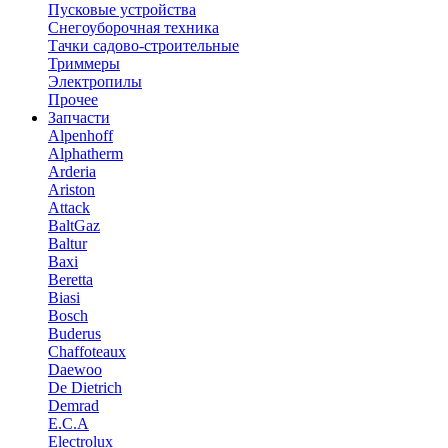
Пусковые устройства
Снегоуборочная техника
Тачки садово-строительные
Триммеры
Электропилы
Прочее
Запчасти
Alpenhoff
Alphatherm
Arderia
Ariston
Attack
BaltGaz
Baltur
Baxi
Beretta
Biasi
Bosch
Buderus
Chaffoteaux
Daewoo
De Dietrich
Demrad
E.C.A
Electrolux