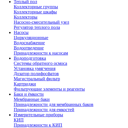
Теплый пол
Коллекторные группы
Коллекторные шкафы
Коллекторы
Насосно-смесительный узел
Регулятор теплого пола
Насосы
Циркуляционные
Водоснабжение
Водоотведение
Принадлежности к насосам
Водоподготовка
Системы обратного осмоса
Установка умягчения
Дозатор полифосфатов
Магистральный фильтр
Картриджи
Фильтрующие элементы и реагенты
Баки и ёмкости
Мембранные баки
Принадлежности для мембранных баков
Принадлежности для емкостей
Измерительные приборы
КИП
Принадлежности к КИП