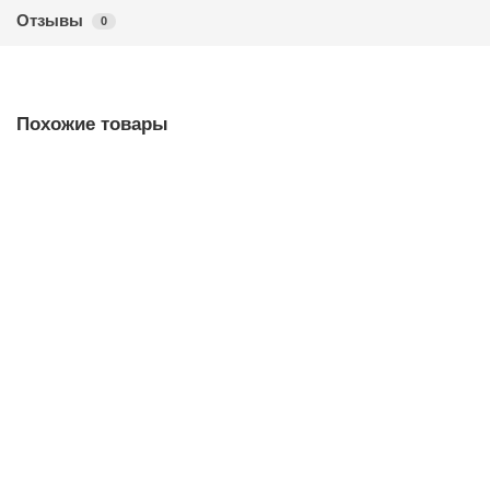
Отзывы
0
Похожие товары
Заглушки для коллектора 1", комплект 2 штуки
В наличии ✓
576,10 ₽
В корзину
Быстрый заказ