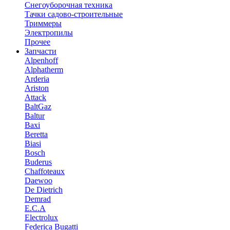
Снегоуборочная техника
Тачки садово-строительные
Триммеры
Электропилы
Прочее
Запчасти
Alpenhoff
Alphatherm
Arderia
Ariston
Attack
BaltGaz
Baltur
Baxi
Beretta
Biasi
Bosch
Buderus
Chaffoteaux
Daewoo
De Dietrich
Demrad
E.C.A
Electrolux
Federica Bugatti