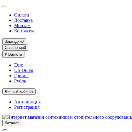
Оплата
Доставка
Монтаж
Контакты
Закладки
0
Сравнение
0
₽
Валюта
Euro
US Dollar
Гривна
Рубль
Личный кабинет
Авторизация
Регистрация
Каталог