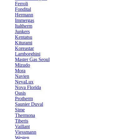
Ferroli
Fondital
Hermann
Immergas
Italtherm
Junkers
Kentatsu
Kiturami
Koreastar
Lamborghini
Master Gas Seoul
Mizudo
Mora
Navien
NevaLux
Nova Florida
Oasis
Protherm
Saunier Duval
Sime
Thermona
Tiberis
Vaillant
Viessmann
Westen