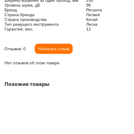
Ширина кошения за один проход, мм
250
Уровень шума, дБ
96
Бренд
Ресанта
Страна бренда
Латвия
Страна производства
Китай
Тип режущего инструмента
Леска
Гарантия, мес.
12
Отзывов: 0
Написать отзыв
Нет отзывов об этом товаре.
Похожие товары
Электрический триммер Ресанта ЭТ-1200Н
В наличии ✓