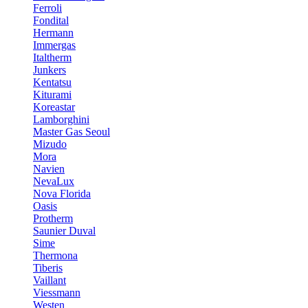
Ferroli
Fondital
Hermann
Immergas
Italtherm
Junkers
Kentatsu
Kiturami
Koreastar
Lamborghini
Master Gas Seoul
Mizudo
Mora
Navien
NevaLux
Nova Florida
Oasis
Protherm
Saunier Duval
Sime
Thermona
Tiberis
Vaillant
Viessmann
Westen