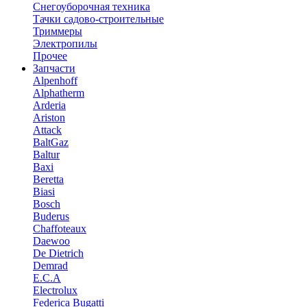
Снегоуборочная техника
Тачки садово-строительные
Триммеры
Электропилы
Прочее
Запчасти
Alpenhoff
Alphatherm
Arderia
Ariston
Attack
BaltGaz
Baltur
Baxi
Beretta
Biasi
Bosch
Buderus
Chaffoteaux
Daewoo
De Dietrich
Demrad
E.C.A
Electrolux
Federica Bugatti