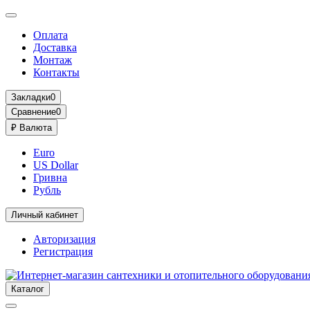
Оплата
Доставка
Монтаж
Контакты
Закладки
0
Сравнение
0
₽
Валюта
Euro
US Dollar
Гривна
Рубль
Личный кабинет
Авторизация
Регистрация
Каталог